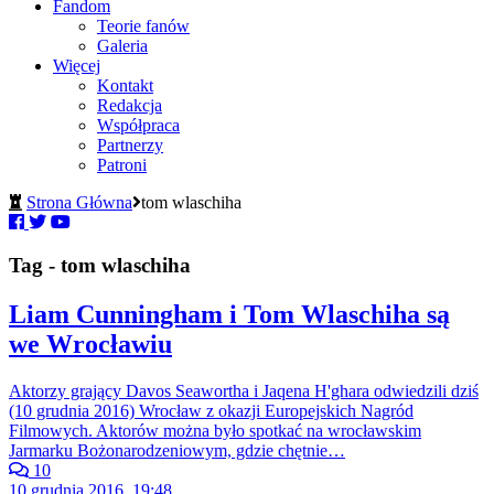
Fandom
Teorie fanów
Galeria
Więcej
Kontakt
Redakcja
Współpraca
Partnerzy
Patroni
Strona Główna
tom wlaschiha
Tag - tom wlaschiha
Liam Cunningham i Tom Wlaschiha są
we Wrocławiu
Aktorzy grający Davos Seawortha i Jaqena H'ghara odwiedzili dziś
(10 grudnia 2016) Wrocław z okazji Europejskich Nagród
Filmowych. Aktorów można było spotkać na wrocławskim
Jarmarku Bożonarodzeniowym, gdzie chętnie…
10
10 grudnia 2016, 19:48