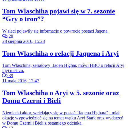
Tom Wlaschiha pojawi się w 7. sezonie
“Gry o tron”?
W sieci pojawiły się informacje o powrocie postaci Jaqena.
28
28 sierpnia 2016, 15:23
Tom Wlaschiha o relacji Jaquena i Aryi
Tom Wlaschiha, serialowy Jaqen H'ghar, mówi HBO o relacji Aryi
i jej mistrza.
39
11 maja 2016, 12:47
Tom Wlaschiha o Aryi w 5. sezonie oraz
Domu Czerni i Bieli
Niemiecki aktor, wcielający się w postać "Jaqena H'ghara", miał
okazję wypowiedzieć się na temat wątku Aryi Stark oraz wydarzeń
w Domu Czerni i Bieli z ostatniego odcinka.