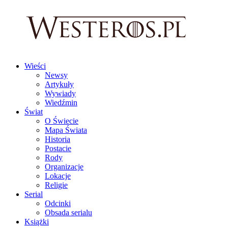
Wieści
Newsy
Artykuły
Wywiady
Wiedźmin
Świat
O Świecie
Mapa Świata
Historia
Postacie
Rody
Organizacje
Lokacje
Religie
Serial
Odcinki
Obsada serialu
Książki