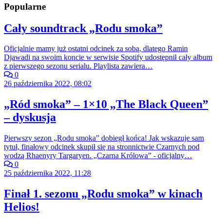
Popularne
Cały soundtrack „Rodu smoka”
Oficjalnie mamy już ostatni odcinek za sobą, dlatego Ramin
Djawadi na swoim koncie w serwisie Spotify udostępnił cały album
z pierwszego sezonu serialu. Playlista zawiera…
0
26 października 2022, 08:02
„Ród smoka” – 1×10 „The Black Queen”
– dyskusja
Pierwszy sezon „Rodu smoka” dobiegł końca! Jak wskazuje sam
tytuł, finałowy odcinek skupił się na stronnictwie Czarnych pod
wodzą Rhaenyry Targaryen. „Czarna Królowa” - oficjalny…
0
25 października 2022, 11:28
Finał 1. sezonu „Rodu smoka” w kinach
Helios!