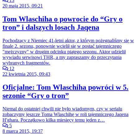
13
20 maja 2015, 09:21
Tom Wlaschiha o powrocie do “Gry o
tron” i dalszych losach Jaqena
Pochodzący z Niemiec 41-letni aktor, z którym pożegnaliśmy się w
finale 2. sezonu, ponownie wcielił się w postać tajemniczego
"mężczyzny" w drugim odcinku piątego sezonu. Aktor udzielił
wywiadu serwisowi THR, a my zapraszamy do przeczytania
wybranych fragmentów.
12
22 kwietnia 2015, 09:43
Oficjalne: Tom Wlaschiha powróci w 5.
sezonie “Gry o tron”
Niemal do ostatniej chwili nie było wiadomym, czy w serialu
zobaczymy jeszcze Toma Wlaschihę w roli tajemniczego Jaqena
H'ghara. Początkowo kilka miesięcy temu jeden z…
5
8 marca 2015, 19:37