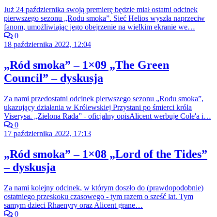
Już 24 października swoją premierę będzie miał ostatni odcinek
pierwszego sezonu „Rodu smoka”. Sieć Helios wyszła naprzeciw
fanom, umożliwiając jego obejrzenie na wielkim ekranie we…
0
18 października 2022, 12:04
„Ród smoka” – 1×09 „The Green
Council” – dyskusja
Za nami przedostatni odcinek pierwszego sezonu „Rodu smoka”,
ukazujący działania w Królewskiej Przystani po śmierci króla
Viserysa. „Zielona Rada” - oficjalny opisAlicent werbuje Cole'a i…
0
17 października 2022, 17:13
„Ród smoka” – 1×08 „Lord of the Tides”
– dyskusja
Za nami kolejny odcinek, w którym doszło do (prawdopodobnie)
ostatniego przeskoku czasowego - tym razem o sześć lat. Tym
samym dzieci Rhaenyry oraz Alicent grane…
0