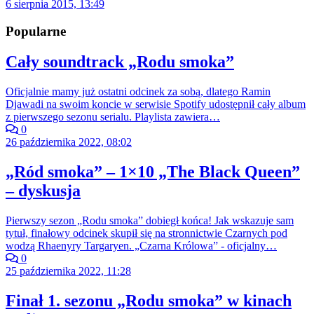
6 sierpnia 2015, 13:49
Popularne
Cały soundtrack „Rodu smoka”
Oficjalnie mamy już ostatni odcinek za sobą, dlatego Ramin
Djawadi na swoim koncie w serwisie Spotify udostępnił cały album
z pierwszego sezonu serialu. Playlista zawiera…
0
26 października 2022, 08:02
„Ród smoka” – 1×10 „The Black Queen”
– dyskusja
Pierwszy sezon „Rodu smoka” dobiegł końca! Jak wskazuje sam
tytuł, finałowy odcinek skupił się na stronnictwie Czarnych pod
wodzą Rhaenyry Targaryen. „Czarna Królowa” - oficjalny…
0
25 października 2022, 11:28
Finał 1. sezonu „Rodu smoka” w kinach