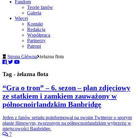
Fandom
Teorie fanów
Galeria
Więcej
Kontakt
Redakcja
Współpraca
Partnerzy
Patroni
Strona Główna
żelazna flota
Tag - żelazna flota
“Gra o tron” – 6. sezon – plan zdjęciowy
ze statkiem i zamkiem zauważony w
północnoirlandzkim Banbridge
Jeden z fanów serialu poinformował na swoim Twitterze o sporym
planie filmowym, tworzonym na północnoirlandzkim wybrzeżu w
miejscowości Banbridge.
7