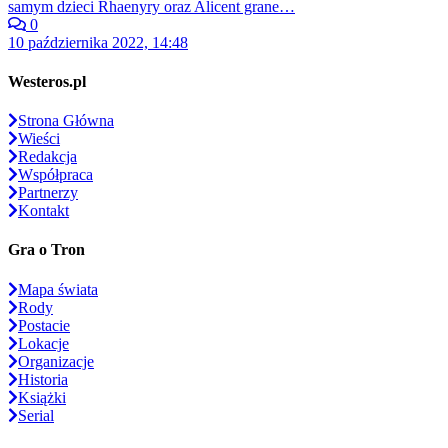
samym dzieci Rhaenyry oraz Alicent grane…
0
10 października 2022, 14:48
Westeros.pl
Strona Główna
Wieści
Redakcja
Współpraca
Partnerzy
Kontakt
Gra o Tron
Mapa świata
Rody
Postacie
Lokacje
Organizacje
Historia
Książki
Serial