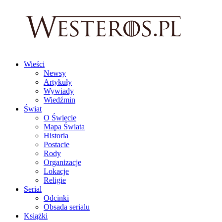
Wieści
Newsy
Artykuły
Wywiady
Wiedźmin
Świat
O Świecie
Mapa Świata
Historia
Postacie
Rody
Organizacje
Lokacje
Religie
Serial
Odcinki
Obsada serialu
Książki