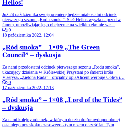
Helios!
Już 24 października swoją premierę będzie miał ostatni odcinek
pierwszego sezonu „Rodu smoka”. Sieć Helios wyszła naprzeciw
fanom, umożliwiając jego obejrzenie na wielkim ekranie we…
0
18 października 2022, 12:04
„Ród smoka” – 1×09 „The Green
Council” – dyskusja
Za nami przedostatni odcinek pierwszego sezonu „Rodu smoka”,
ukazujący działania w Królewskiej Przystani po śmierci króla
Viserysa. „Zielona Rada” - oficjalny opisAlicent werbuje Cole'a i…
0
17 października 2022, 17:13
„Ród smoka” – 1×08 „Lord of the Tides”
– dyskusja
Za nami kolejny odcinek, w którym doszło do (prawdopodobnie)
ostatniego przeskoku czasowego - tym razem o sześć lat. Tym