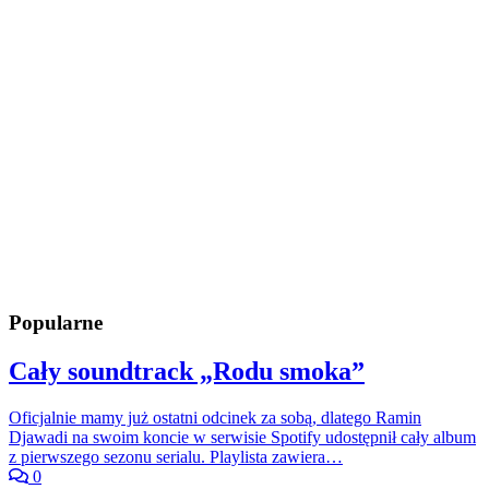
Popularne
Cały soundtrack „Rodu smoka”
Oficjalnie mamy już ostatni odcinek za sobą, dlatego Ramin
Djawadi na swoim koncie w serwisie Spotify udostępnił cały album
z pierwszego sezonu serialu. Playlista zawiera…
0