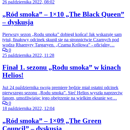
26 października 2022, 08:02
„Ród smoka” – 1×10 „The Black Queen”
– dyskusja
Pierwszy sezon „Rodu smoka” dobiegł końca! Jak wskazuje sam
tytuł, finałowy odcinek skupił się na stronnictwie Czarnych pod
wodzą Rhaenyry Targaryen. „Czarna Królowa” - oficjalny…
0
25 października 2022, 11:28
Finał 1. sezonu „Rodu smoka” w kinach
Helios!
Już 24 października swoją premierę będzie miał ostatni odcinek
pierwszego sezonu „Rodu smoka”. Sieć Helios wyszła naprzeciw
fanom, umożliwiając jego obejrzenie na wielkim ekranie we…
0
18 października 2022, 12:04
„Ród smoka” – 1×09 „The Green
Council” – dyskusja