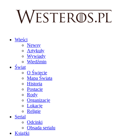
Wieści
Newsy
Artykuły
Wywiady
Wiedźmin
Świat
O Świecie
Mapa Świata
Historia
Postacie
Rody
Organizacje
Lokacje
Religie
Serial
Odcinki
Obsada serialu
Książki