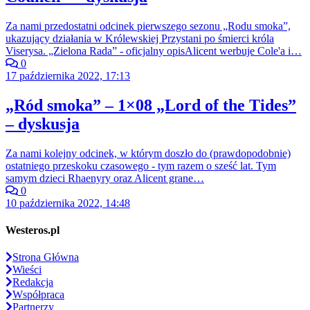
Za nami przedostatni odcinek pierwszego sezonu „Rodu smoka”,
ukazujący działania w Królewskiej Przystani po śmierci króla
Viserysa. „Zielona Rada” - oficjalny opisAlicent werbuje Cole'a i…
0
17 października 2022, 17:13
„Ród smoka” – 1×08 „Lord of the Tides”
– dyskusja
Za nami kolejny odcinek, w którym doszło do (prawdopodobnie)
ostatniego przeskoku czasowego - tym razem o sześć lat. Tym
samym dzieci Rhaenyry oraz Alicent grane…
0
10 października 2022, 14:48
Westeros.pl
Strona Główna
Wieści
Redakcja
Współpraca
Partnerzy