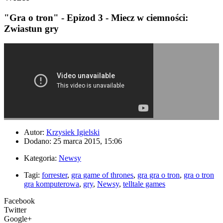
"Gra o tron" - Epizod 3 - Miecz w ciemności:
Zwiastun gry
Autor:
Krzysiek Igielski
Dodano: 25 marca 2015, 15:06
Kategoria:
Newsy
Tagi:
forrester
,
gra game of thrones
,
gra gra o tron
,
gra o tron
gra komputerowa
,
gry
,
Newsy
,
telltale games
Facebook
Twitter
Google+