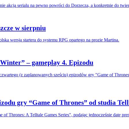
nie akcja serialu na pewno powróci do Dorzecza, a konkretnie do twier
zcze w sierpniu
lska wersja startera do systemu RPG opartego na prozie Martina.
f Winter” – gameplay 4. Epizodu
 czwartego (z zaplanowanych sześciu) epizodów gry "Game of Thrones" 
izodu gry “Game of Thrones” od studia Tell
e of Thrones: A Telltale Games Series", podając jednocześnie datę pre