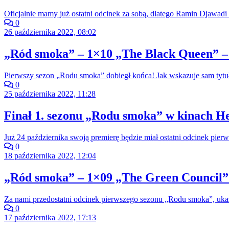
Oficjalnie mamy już ostatni odcinek za sobą, dlatego Ramin Djawadi 
0
26 października 2022, 08:02
„Ród smoka” – 1×10 „The Black Queen” –
Pierwszy sezon „Rodu smoka” dobiegł końca! Jak wskazuje sam tytuł
0
25 października 2022, 11:28
Finał 1. sezonu „Rodu smoka” w kinach He
Już 24 października swoją premierę będzie miał ostatni odcinek pi
0
18 października 2022, 12:04
„Ród smoka” – 1×09 „The Green Council” 
Za nami przedostatni odcinek pierwszego sezonu „Rodu smoka”, ukazu
0
17 października 2022, 17:13