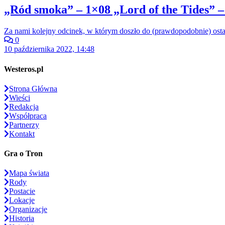
„Ród smoka” – 1×08 „Lord of the Tides” –
Za nami kolejny odcinek, w którym doszło do (prawdopodobnie) ost
0
10 października 2022, 14:48
Westeros.pl
Strona Główna
Wieści
Redakcja
Współpraca
Partnerzy
Kontakt
Gra o Tron
Mapa świata
Rody
Postacie
Lokacje
Organizacje
Historia