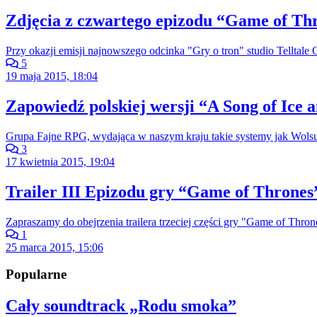
Zdjęcia z czwartego epizodu “Game of Thro
Przy okazji emisji najnowszego odcinka "Gry o tron" studio Telltal
5
19 maja 2015, 18:04
Zapowiedź polskiej wersji “A Song of Ice 
Grupa Fajne RPG, wydająca w naszym kraju takie systemy jak Wols
3
17 kwietnia 2015, 19:04
Trailer III Epizodu gry “Game of Thrones
Zapraszamy do obejrzenia trailera trzeciej części gry "Game of Thro
1
25 marca 2015, 15:06
Popularne
Cały soundtrack „Rodu smoka”