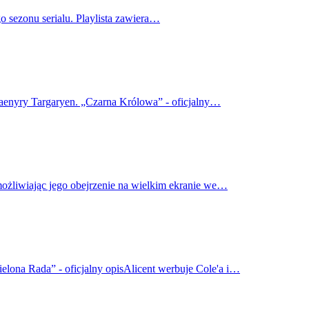
o sezonu serialu. Playlista zawiera…
haenyry Targaryen. „Czarna Królowa” - oficjalny…
możliwiając jego obejrzenie na wielkim ekranie we…
elona Rada” - oficjalny opisAlicent werbuje Cole'a i…