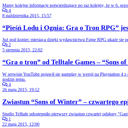
Mamy kolejne informacje potwierdzające po raz kolejny, że w 6. sezo
4
8 października 2015, 15:57
“Pieśń Lodu i Ognia: Gra o Tron RPG” jes
Już pod koniec miesiąca dzięki wydawnictwu Fajne RPG ukaże się po
2
5 sierpnia 2015, 22:02
“Gra o tron” od Telltale Games – “Sons o
W serwisie YouTube pojawił się gamplay w wersji na Playstation 4 z
godzin temu.
4
26 maja 2015, 19:12
Zwiastun “Sons of Winter” – czwartego ep
Studio Telltale udostępniło pierwszy zwiastun czwartej odsłony "Gam
1
22 maja 2015, 12:00