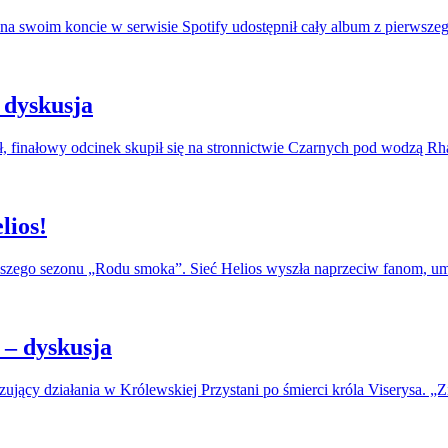
na swoim koncie w serwisie Spotify udostępnił cały album z pierwszeg
 dyskusja
, finałowy odcinek skupił się na stronnictwie Czarnych pod wodzą R
lios!
erwszego sezonu „Rodu smoka”. Sieć Helios wyszła naprzeciw fanom, u
– dyskusja
jący działania w Królewskiej Przystani po śmierci króla Viserysa. „Zi