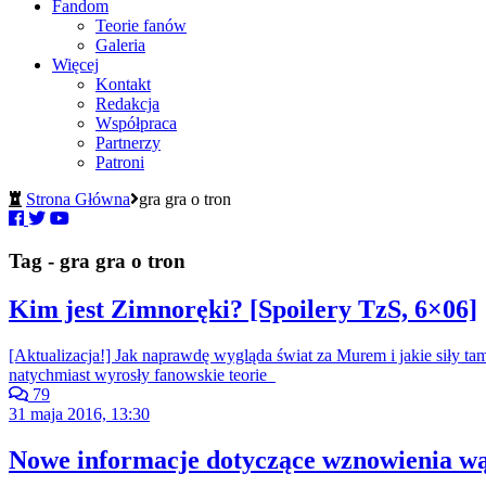
Fandom
Teorie fanów
Galeria
Więcej
Kontakt
Redakcja
Współpraca
Partnerzy
Patroni
Strona Główna
gra gra o tron
Tag - gra gra o tron
Kim jest Zimnoręki? [Spoilery TzS, 6×06]
[Aktualizacja!] Jak naprawdę wygląda świat za Murem i jakie siły tam
natychmiast wyrosły fanowskie teorie
79
31 maja 2016, 13:30
Nowe informacje dotyczące wznowienia wą