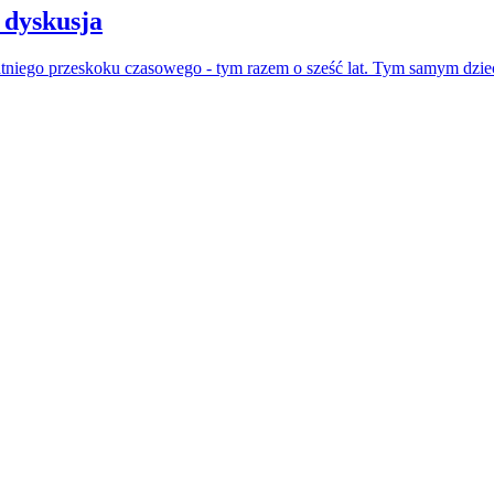
 dyskusja
atniego przeskoku czasowego - tym razem o sześć lat. Tym samym dzie