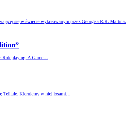
rywającej się w świecie wykreowanym przez George'a R.R. Martina.
ition”
ire Roleplaying: A Game…
mę Telltale. Kierujemy w niej losami…