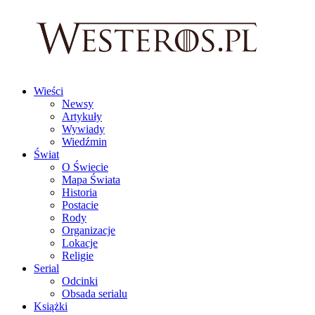
Wieści
Newsy
Artykuły
Wywiady
Wiedźmin
Świat
O Świecie
Mapa Świata
Historia
Postacie
Rody
Organizacje
Lokacje
Religie
Serial
Odcinki
Obsada serialu
Książki