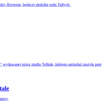
dzy Riverrun, będącej siedzibą rodu Tullych.
wydawanej przez studio Telltale, którego sprzedaż ruszyła parę
tale
miery.