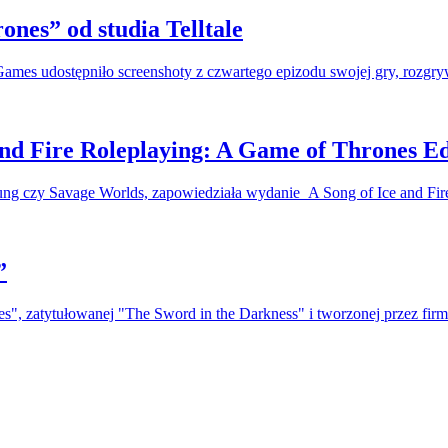
nes” od studia Telltale
e Games udostępniło screenshoty z czwartego epizodu swojej gry, rozg
and Fire Roleplaying: A Game of Thrones Ed
ung czy Savage Worlds, zapowiedziała wydanie A Song of Ice and F
”
nes", zatytułowanej "The Sword in the Darkness" i tworzonej przez fir