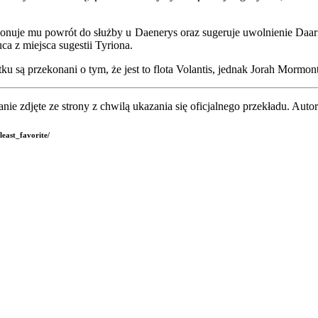
uje mu powrót do służby u Daenerys oraz sugeruje uwolnienie Daaria
ca z miejsca sugestii Tyriona.
ku są przekonani o tym, że jest to flota Volantis, jednak Jorah Mormo
nie zdjęte ze strony z chwilą ukazania się oficjalnego przekładu. Auto
east_favorite/