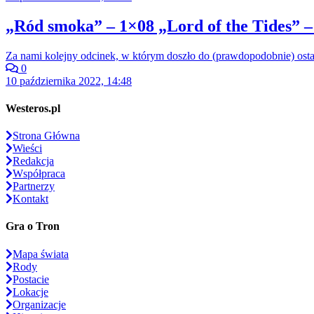
„Ród smoka” – 1×08 „Lord of the Tides” –
Za nami kolejny odcinek, w którym doszło do (prawdopodobnie) ost
0
10 października 2022, 14:48
Westeros.pl
Strona Główna
Wieści
Redakcja
Współpraca
Partnerzy
Kontakt
Gra o Tron
Mapa świata
Rody
Postacie
Lokacje
Organizacje