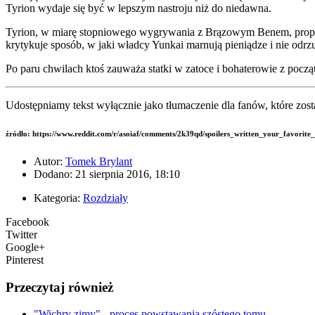
Tyrion wydaje się być w lepszym nastroju niż do niedawna.
Tyrion, w miarę stopniowego wygrywania z Brązowym Benem, propon
krytykuje sposób, w jaki władcy Yunkai marnują pieniądze i nie odrzu
Po paru chwilach ktoś zauważa statki w zatoce i bohaterowie z począt
Udostępniamy tekst wyłącznie jako tłumaczenie dla fanów, które zosta
źródło: https://www.reddit.com/r/asoiaf/comments/2k39qd/spoilers_written_your_favorite_l
Autor:
Tomek Brylant
Dodano: 21 sierpnia 2016, 18:10
Kategoria:
Rozdziały
Facebook
Twitter
Google+
Pinterest
Przeczytaj również
"Wichry zimy" - proces powstawania szóstego tomu