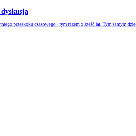
 dyskusja
atniego przeskoku czasowego - tym razem o sześć lat. Tym samym dzie