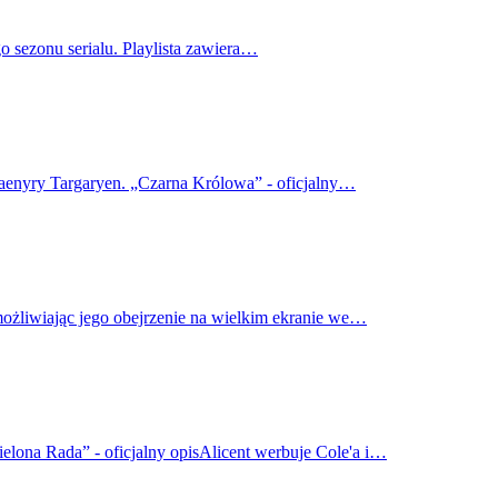
o sezonu serialu. Playlista zawiera…
haenyry Targaryen. „Czarna Królowa” - oficjalny…
możliwiając jego obejrzenie na wielkim ekranie we…
elona Rada” - oficjalny opisAlicent werbuje Cole'a i…