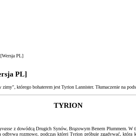
 [Wersja PL]
ersja PL]
 zimy", którego bohaterem jest Tyrion Lannister. Tłumaczenie na pods
TYRION
yvasse
z dowódcą Drugich Synów, Brązowym Benem Plummem. W tle sł
 odbywa rozmowę, podczas której Tyrion próbuje zgadywać, która ka