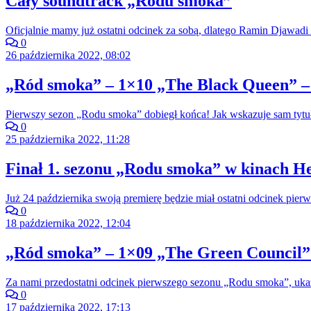
Cały soundtrack „Rodu smoka”
Oficjalnie mamy już ostatni odcinek za sobą, dlatego Ramin Djawadi 
0
26 października 2022, 08:02
„Ród smoka” – 1×10 „The Black Queen” –
Pierwszy sezon „Rodu smoka” dobiegł końca! Jak wskazuje sam tytuł
0
25 października 2022, 11:28
Finał 1. sezonu „Rodu smoka” w kinach He
Już 24 października swoją premierę będzie miał ostatni odcinek pi
0
18 października 2022, 12:04
„Ród smoka” – 1×09 „The Green Council” 
Za nami przedostatni odcinek pierwszego sezonu „Rodu smoka”, ukazu
0
17 października 2022, 17:13