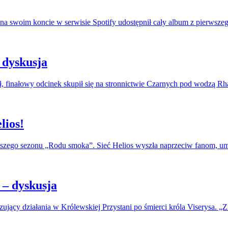
na swoim koncie w serwisie Spotify udostępnił cały album z pierwszeg
 dyskusja
, finałowy odcinek skupił się na stronnictwie Czarnych pod wodzą R
lios!
erwszego sezonu „Rodu smoka”. Sieć Helios wyszła naprzeciw fanom, u
– dyskusja
jący działania w Królewskiej Przystani po śmierci króla Viserysa. „Zi