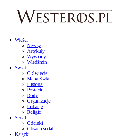
Wieści
Newsy
Artykuły
Wywiady
Wiedźmin
Świat
O Świecie
Mapa Świata
Historia
Postacie
Rody
Organizacje
Lokacje
Religie
Serial
Odcinki
Obsada serialu
Książki