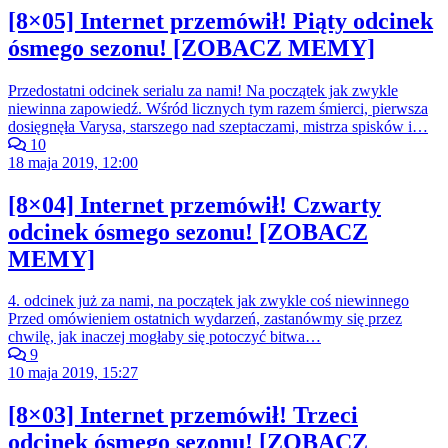
[8×05] Internet przemówił! Piąty odcinek
ósmego sezonu! [ZOBACZ MEMY]
Przedostatni odcinek serialu za nami! Na początek jak zwykle
niewinna zapowiedź. Wśród licznych tym razem śmierci, pierwsza
dosięgnęła Varysa, starszego nad szeptaczami, mistrza spisków i…
10
18 maja 2019, 12:00
[8×04] Internet przemówił! Czwarty
odcinek ósmego sezonu! [ZOBACZ
MEMY]
4. odcinek już za nami, na początek jak zwykle coś niewinnego
Przed omówieniem ostatnich wydarzeń, zastanówmy się przez
chwilę, jak inaczej mogłaby się potoczyć bitwa…
9
10 maja 2019, 15:27
[8×03] Internet przemówił! Trzeci
odcinek ósmego sezonu! [ZOBACZ