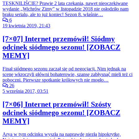
TĘSKNILIŚCIE? Prawie 2 lata czekania, nawet nieoczekiwane
wydanie „Wichrów Zimy” w listopadzie 2018 nie osłodziło nam
braku serialu, ale to już koniec! Sezon 8. właśnie…
6
19 kwietnia 2019, 21:43
[7×07] Internet przemówił! Siódmy
odcinek siódmego sezonu! [ZOBACZ
MEMY]
Finał siódmego sezonu zaczął się od negocjacji. Nim jednak na
scenę wkroczyli główni bohaterowie, szansę zabłysnąć mieli też ci
poboczni. Pierwsze spotkanie królowych nie mogło…
26
5 września 2017, 03:51
[7×06] Internet przemówił! Szósty
odcinek siódmego sezonu! [ZOBACZ
MEMY]
Arya w tym odcinku wyszła na naprawdę niezłą hipokrytkę.