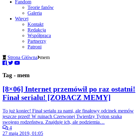
Fandom
Teorie fanów
Galeria
Więcej
Kontakt
Redakcja
Współpraca
Partnerzy
Patroni
Strona Główna
mem
Tag - mem
[8×06] Internet przemówił po raz ostatni!
Finał serialu! [ZOBACZ MEMY]
To już koniec! Finał serialu za nami, ale finałowy odcinek memów
jeszcze przed! W ruinach Czerwonej Twierdzy Tyrion szuka
swojego rodzeństwa. Znajduje ich, ale podziemia…
4
27 maja 2019, 01:05