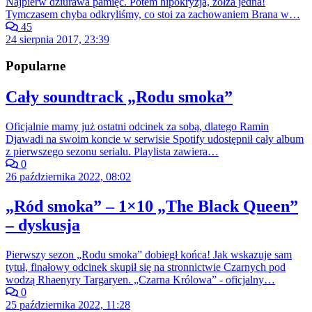
Najpierw dziurawa pamięć. Potem hipokryzja, zołza jedna!
Tymczasem chyba odkryliśmy, co stoi za zachowaniem Brana w…
45
24 sierpnia 2017, 23:39
Popularne
Cały soundtrack „Rodu smoka”
Oficjalnie mamy już ostatni odcinek za sobą, dlatego Ramin
Djawadi na swoim koncie w serwisie Spotify udostępnił cały album
z pierwszego sezonu serialu. Playlista zawiera…
0
26 października 2022, 08:02
„Ród smoka” – 1×10 „The Black Queen”
– dyskusja
Pierwszy sezon „Rodu smoka” dobiegł końca! Jak wskazuje sam
tytuł, finałowy odcinek skupił się na stronnictwie Czarnych pod
wodzą Rhaenyry Targaryen. „Czarna Królowa” - oficjalny…
0
25 października 2022, 11:28