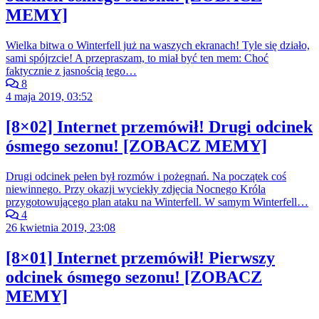
MEMY]
Wielka bitwa o Winterfell już na waszych ekranach! Tyle się działo,
sami spójrzcie! A przepraszam, to miał być ten mem: Choć
faktycznie z jasnością tego…
8
4 maja 2019, 03:52
[8×02] Internet przemówił! Drugi odcinek
ósmego sezonu! [ZOBACZ MEMY]
Drugi odcinek pełen był rozmów i pożegnań. Na początek coś
niewinnego. Przy okazji wyciekły zdjęcia Nocnego Króla
przygotowującego plan ataku na Winterfell. W samym Winterfell…
4
26 kwietnia 2019, 23:08
[8×01] Internet przemówił! Pierwszy
odcinek ósmego sezonu! [ZOBACZ
MEMY]