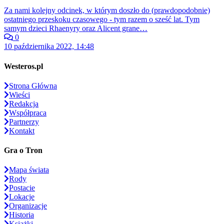
Za nami kolejny odcinek, w którym doszło do (prawdopodobnie)
ostatniego przeskoku czasowego - tym razem o sześć lat. Tym
samym dzieci Rhaenyry oraz Alicent grane…
0
10 października 2022, 14:48
Westeros.pl
Strona Główna
Wieści
Redakcja
Współpraca
Partnerzy
Kontakt
Gra o Tron
Mapa świata
Rody
Postacie
Lokacje
Organizacje
Historia
Książki