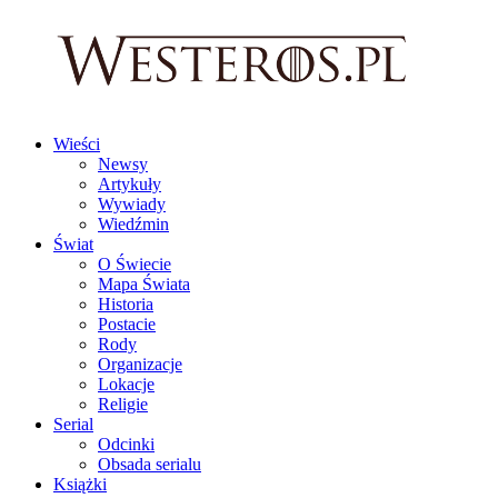
Wieści
Newsy
Artykuły
Wywiady
Wiedźmin
Świat
O Świecie
Mapa Świata
Historia
Postacie
Rody
Organizacje
Lokacje
Religie
Serial
Odcinki
Obsada serialu
Książki