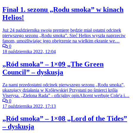
Finał 1. sezonu „Rodu smoka” w kinach
Helios!
Już 24 października swoją premierę będzie miał ostatni odcinek
pierwszego sezonu „Rodu smoka”. Sieć Helios wyszła naprzeciw
fanom, umożliwiając jego obejrzenie na wielkim ekranie we…
0
18 października 2022, 12:04
„Ród smoka” – 1×09 „The Green
Council” – dyskusja
Za nami przedostatni odcinek pierwszego sezonu „Rodu smoka”,
ukazujący działania w Królewskiej Przystani po śmierci króla
Viserysa. „Zielona Rada” - oficjalny opisAlicent werbuje Cole'a i…
0
17 października 2022, 17:13
„Ród smoka” – 1×08 „Lord of the Tides”
– dyskusja