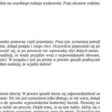
lnie na wszelkiego rodzaju wydarzenia. Poza ekranem widzimy
bardzo pomocna część przemiany. Poza tym scenariusz potrafi
dzenia, dokąd podąża i czego chce. Oczywiście pojawienie się po
upewnić się, że po powrocie nie wprowadzę zbyt dużych zmian.
nadzieję, że reszta przyjdzie wraz z wypowiadanymi słowami,
rtości. W związku z tym po prostu w pewien sposób podkręcam
Mam nadzieję, że wyjdzie dobrze!
wdziwie obecny. W pewien sposób bierze się odpowiedzialność za
anie. Nic nie jest wyzwaniem tylko dlatego, że nie wiesz, dokąd
o do sposobu wypowiedzenia konkretnej kwestii. Niemniej na
iebie sto procent. Dzięki temu, że są tam ludzie, którzy się o
o rodzaju wyzwanie, ponieważ czuje się presję. Oczywiście nie