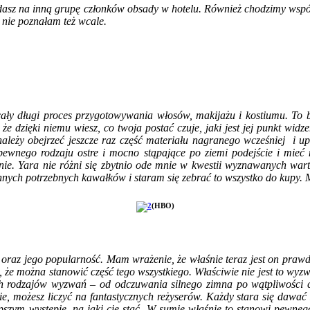
dasz na inną grupę członków obsady w hotelu. Również chodzimy wspó
h nie poznałam też wcale.
 cały długi proces przygotowywania włosów, makijażu i kostiumu. To 
 że dzięki niemu wiesz, co twoja postać czuje, jaki jest jej punkt wi
 należy obejrzeć jeszcze raz część materiału nagranego wcześniej i 
pewnego rodzaju ostre i mocno stąpające po ziemi podejście i mieć 
nie. Yara nie różni się zbytnio ode mnie w kwestii wyznawanych wa
innych potrzebnych kawałków i staram się zebrać to wszystko do kupy. 
(HBO)
al oraz jego popularność. Mam wrażenie, że właśnie teraz jest on pra
j, że można stanowić część tego wszystkiego. Właściwie nie jest to wyzw
h rodzajów wyzwań – od odczuwania silnego zimna po wątpliwości c
, możesz liczyć na fantastycznych reżyserów. Każdy stara się dawać z s
epszym występie, na jaki cię stać. W sumie właśnie to stanowi pewneg