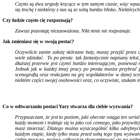
Często są dwa zespoły kręcące w tym samym czasie, więc wpa
się trochę i niektórzy z nas są ze sobą bardzo blisko. Niektóryc
Czy ludzie często cię rozpoznają?
Zawsze pozostaję niezauważona. Nikt mnie nie rozpoznaje.
Jak zmieniasz się w swoją postać?
Oczywiście zanim założę skórzane buty, muszę przejść przez
wiele zdziałać. To po prostu tak fantastycznie napisany tekst,
dłuższej przerwie jest czymś bardzo interesującym, ponieważ
Jednak jak w każdej innej pracy po prostu musisz przybrać 
scenografią oraz reakcjami na grę współaktorów w danej sce
niektóre części swojej osobowości oraz, co oczywiste, szukam 
Co w odtwarzaniu postaci Yary stwarza dla ciebie wyzwania?
Przypuszczam, że jest to poziom, jaki obecnie osiąga ten seri
każdy moment i traktuje się to jako coś cennego, jako przywile
masz zmierzać. Dlatego można wyszczególnić kilka odrębnyc
każdym etapie, kiedy tylko masz przed sobą tego typu wyzwanie
ciebie troszczą, możesz całkowicie skoncentrować się na najl