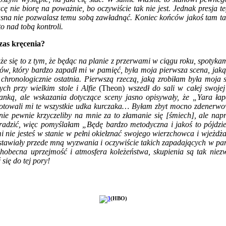
nie biorę na poważnie, bo oczywiście tak nie jest. Jednak presja te
cz jasna nie pozwalasz temu sobą zawładnąć. Koniec końców jako
to nad tobą kontroli.
zas kręcenia?
e się to z tym, że będąc na planie z przerwami w ciągu roku, spotykam
ów, który bardzo zapadł mi w pamięć, była moja pierwsza scena, jaką
a chronologicznie ostatnia. Pierwszą rzeczą, jaką zrobiłam była moja
ch przy wielkim stole i Alfie
(Theon)
wszedł do sali w całej swoje
nką, ale wskazania dotyczące sceny jasno opisywały, że „Yara łap
zygotowali mi te wszystkie udka kurczaka… Byłam zbyt mocno zdenerwo
anie pewnie krzyczeliby na mnie za to złamanie się [śmiech], ale n
poradzić, więc pomyślałam „Będę bardzo metodyczna i jakoś to pójdzi
sami nie jesteś w stanie w pełni okiełznać swojego wierzchowca i wjeż
b stawiały przede mną wyzwania i oczywiście takich zapadających w pa
chobecna uprzejmość i atmosfera koleżeństwa, skupienia są tak niezw
ię do tej pory!
(HBO)