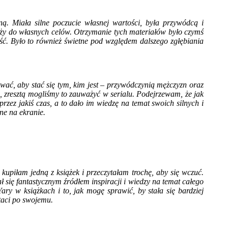
ną. Miała silne poczucie własnej wartości, była przywódcą i
dąży do własnych celów. Otrzymanie tych materiałów było czymś
ść. Było to również świetne pod względem dalszego zgłębiania
wać, aby stać się tym, kim jest – przywódczynią mężczyzn oraz
na, zresztą mogliśmy to zauważyć w serialu. Podejrzewam, że jak
rzez jakiś czas, a to dało im wiedzę na temat swoich silnych i
zne na ekranie.
piłam jedną z książek i przeczytałam trochę, aby się wczuć.
ię fantastycznym źródłem inspiracji i wiedzy na temat całego
ary w książkach i to, jak mogę sprawić, by stała się bardziej
taci po swojemu.