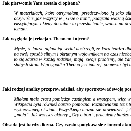
Jak pierwotnie Yara została ci opisana?
W materiałach, które otrzymałam, przedstawiono ją jako sil
oczywiście, jak wszyscy w „Grze o tron”, podążała własną ści
ekscytującym i kiedy dostałam to przesłuchanie, szansa na d
tematu.
Jak wygląda jej relacja z Theonem i ojcem?
Myślę, że ludzie oglądając serial dostrzegli, że Yara bardzo
na swój sposób silnym i okrutnym wojownikiem na czas nieo
to się zdarza w każdej rodzinie, mają swoje problemy, ale Ya
słabych stron. W przypadku Theona jest inaczej, ponieważ był da
Jaki rodzaj analizy przeprowadziłaś, aby sportretować swoją po
Miałam mało czasu pomiędzy castingiem a występem, więc w r
Wikipedia była również bardzo pomocna. Rozmawiałam też z tw
wykreowanego świata. Wszystkiego można się dowiedzieć, jeśli
„moja”. Jak wszyscy aktorzy „Gry o tron”, pracujemy bardzo c
Obsada jest bardzo liczna. Czy często spotykasz się z innymi akt