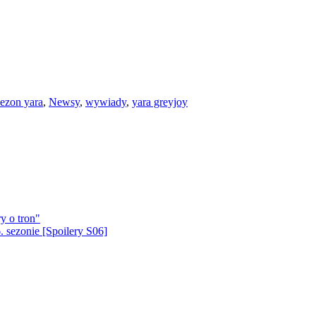
sezon yara
,
Newsy
,
wywiady
,
yara greyjoy
y o tron"
 sezonie [Spoilery S06]