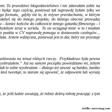
tami. To prawdziwe błogosławieństwo i nie zdawałam sobie na
ia będąc tego częścią, ponieważ tak naprawdę byłam tylko we
go formatu, gdyby nie to, że reżyser przesłuchania, w którym
ałabyś się do innego projektu, do którego obecnie prowadzę
u – koniec końców do całkowicie innego gatunku filmowego – i
e byłabym teraz w serialu. To on wciągnął mnie w to i miałam
n” jako punktu w CV naprawdę pomaga w dostawaniu castingów…
ła. Jestem wdzięczna, ponieważ jest to dar, który nie przestaje
 oczekiwania na temat różnych rzeczy. Przykładowo była pewna
e wyobrażałem.” Już na samym początku powiedziano mi, żebym
 tak to sobie wyobrażam – dlatego też zawsze są bardzo, bardzo
li ktoś tweetuje, to staram się upewnić, że odpowiem lub wyrażę
 że jeśli ludzie uważają, że robisz dobrą robotę pracując z tym
źródło: starrymag.com