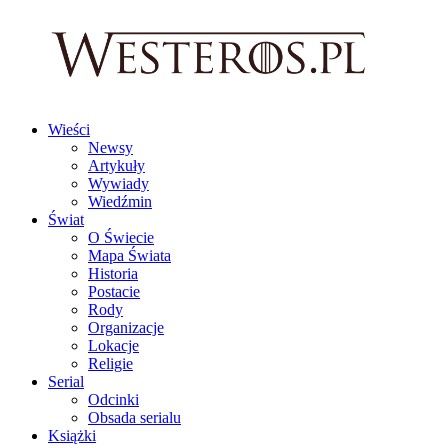
Wieści
Newsy
Artykuły
Wywiady
Wiedźmin
Świat
O Świecie
Mapa Świata
Historia
Postacie
Rody
Organizacje
Lokacje
Religie
Serial
Odcinki
Obsada serialu
Książki