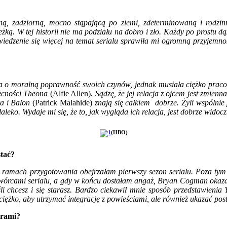
ną, zadziorną, mocno stąpającą po ziemi, zdeterminowaną i rodzin
eżką. W tej historii nie ma podziału na dobro i zło. Każdy po prostu 
owiedzenie się więcej na temat serialu sprawiła mi ogromną przyjemno
 dba o moralną poprawność swoich czynów, jednak musiała ciężko praco
becności Theona
(Alfie Allen)
. Sądzę, że jej relacja z ojcem jest zmien
ra i Balon
(Patrick Malahide)
znają się całkiem dobrze. Żyli wspólnie p
leko. Wydaje mi się, że to, jak wygląda ich relacja, jest dobrze widoc
(HBO)
stać?
amach przygotowania obejrzałam pierwszy sezon serialu. Poza tym ku
órcami serialu, a gdy w końcu dostałam angaż, Bryan Cogman okazał s
 chcesz i się starasz. Bardzo ciekawił mnie sposób przedstawienia Y
iężko, aby utrzymać integrację z powieściami, ale również ukazać pos
orami?