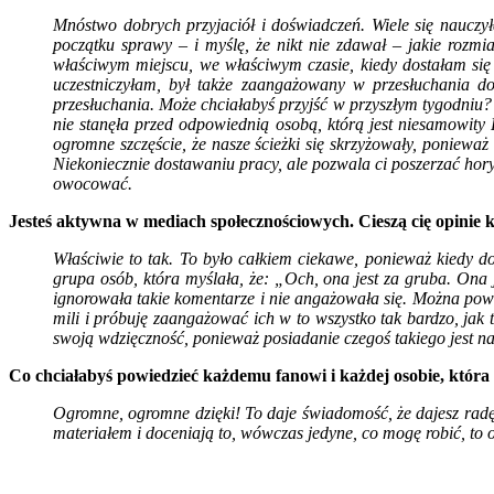
Mnóstwo dobrych przyjaciół i doświadczeń. Wiele się nauczy
początku sprawy – i myślę, że nikt nie zdawał – jakie rozm
właściwym miejscu, we właściwym czasie, kiedy dostałam się 
uczestniczyłam, był także zaangażowany w przesłuchania do
przesłuchania. Może chciałabyś przyjść w przyszłym tygodniu
nie stanęła przed odpowiednią osobą, którą jest niesamowity
ogromne szczęście, że nasze ścieżki się skrzyżowały, ponie
Niekoniecznie dostawaniu pracy, ale pozwala ci poszerzać horyz
owocować.
Jesteś aktywna w mediach społecznościowych. Cieszą cię opinie k
Właściwie to tak. To było całkiem ciekawe, ponieważ kiedy d
grupa osób, która myślała, że: „Och, ona jest za gruba. Ona j
ignorowała takie komentarze i nie angażowała się. Można powie
mili i próbuję zaangażować ich w to wszystko tak bardzo, jak t
swoją wdzięczność, ponieważ posiadanie czegoś takiego jest 
Co chciałabyś powiedzieć każdemu fanowi i każdej osobie, która 
Ogromne, ogromne dzięki! To daje świadomość, że dajesz radę w 
materiałem i doceniają to, wówczas jedyne, co mogę robić, to 