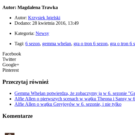
Autor: Magdalena Trawka
Autor:
Krzysiek Igielski
Dodano: 28 kwietnia 2016, 13:49
Kategoria:
Newsy
Tagi:
6 sezon
,
gemma whelan
,
gra o tron 6 sezon
,
gra o tron 6 
Facebook
Twitter
Google+
Pinterest
Przeczytaj również
Gemma Whelan potwierdza, że zobaczymy ją w 6. sezonie "Gr
Alfie Allen o pierwszych scenach w wątku Theona i Sansy w 6.
Alfie Allen o wątku Greyjoyów w 6. sezonie, i nie tylko
Komentarze