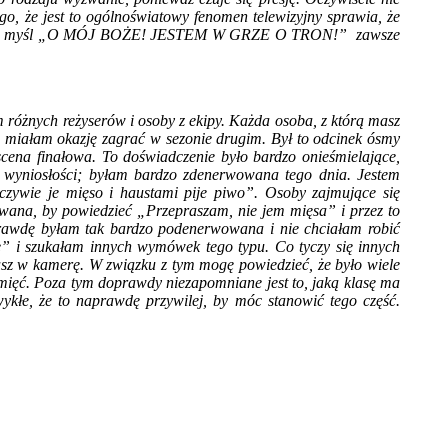
go, że jest to ogólnoświatowy fenomen telewizyjny sprawia, że
ś tam ta myśl „O MÓJ BOŻE! JESTEM W GRZE O TRON!” zawsze
 różnych reżyserów i osoby z ekipy. Każda osoba, z którą masz
 miałam okazję zagrać w sezonie drugim. Był to odcinek ósmy
 scena finałowa. To doświadczenie było bardzo onieśmielające,
j wyniosłości; byłam bardzo zdenerwowana tego dnia. Jestem
czywie je mięso i haustami pije piwo”. Osoby zajmujące się
wana, by powiedzieć „Przepraszam, nie jem mięsa” i przez to
aprawdę byłam tak bardzo podenerwowana i nie chciałam robić
e” i szukałam innych wymówek tego typu. Co tyczy się innych
dżasz w kamerę. W związku z tym mogę powiedzieć, że było wiele
mięć. Poza tym doprawdy niezapomniane jest to, jaką klasę ma
ykłe, że to naprawdę przywilej, by móc stanowić tego część.