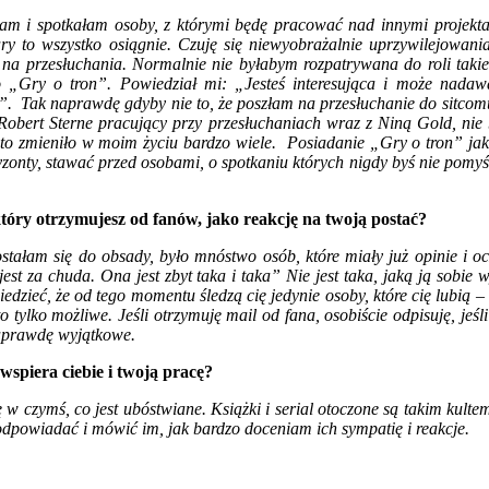
łam i spotkałam osoby, z którymi będę pracować nad innymi projek
iary to wszystko osiągnie. Czuję się niewyobrażalnie uprzywilejowan
na przesłuchania. Normalnie nie byłabym rozpatrywana do roli takie
 „Gry o tron”. Powiedział mi: „Jesteś interesująca i może nadaw
?”. Tak naprawdę gdyby nie to, że poszłam na przesłuchanie do sitcom
 Robert Sterne pracujący przy przesłuchaniach wraz z Niną Gold, ni
waż to zmieniło w moim życiu bardzo wiele. Posiadanie „Gry o tro
onty, stawać przed osobami, o spotkaniu których nigdy byś nie pomyśla
tóry otrzymujesz od fanów, jako reakcję na twoją postać?
ostałam się do obsady, było mnóstwo osób, które miały już opinie i
est za chuda. Ona jest zbyt taka i taka
”
Nie jest taka, jaką ją sobi
dzieć, że od tego momentu śledzą cię jedynie osoby, które cię lubią –
o tylko możliwe. Jeśli otrzymuję mail od fana, osobiście odpisuję, jeś
naprawdę wyjątkowe.
wspiera ciebie i twoją pracę?
czymś, co jest ubóstwiane. Książki i serial otoczone są takim kultem,
odpowiadać i mówić im, jak bardzo doceniam ich sympatię i reakcje.