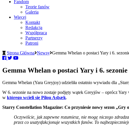
Fandom
Teorie fanów
Galeria
Więcej
Kontakt
Redakcja
Współpraca
Partnerzy
Patroni
Strona Główna
Newsy
Gemma Whelan o postaci Yary i 6. sezoni
Gemma Whelan o postaci Yary i 6. sezonie
Gemma Whelan (Yara Greyjoy) udzieliła ostatnio wywiadu dla „Starr
W 6. sezonie na nowo zostaje podjęty wątek Greyjów – oprócz Yary 
w
którego wcieli się Pilou Asbæk
.
Starry Constellation Magazine: Co przyniesie nowy sezon „Gry o 
Oczywiście, jak zapewne rozumiesz, nie mogę niczego zdradza
przez co usatysfakcjonuje wszystkich fanów. To najbezpieczniej