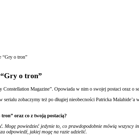
e “Gry o tron”
 “Gry o tron”
y Constellation Magazine”. Opowiada w nim o swojej postaci oraz o s
w serialu zobaczymy też po długiej nieobecności Patricka Malahide’a 
tron” oraz co z twoją postacią?
ć. Mogę powiedzieć jedynie to, co prawdopodobnie mówią wszyscy inni,
sza odpowiedź, jakiej mogę na razie udzielić.