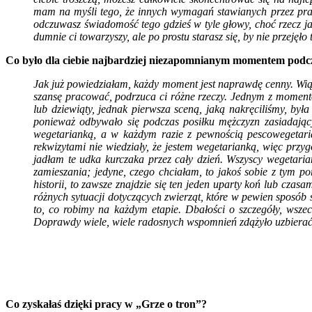
mam na myśli tego, że innych wymagań stawianych przez pracę 
odczuwasz świadomość tego gdzieś w tyle głowy, choć rze
dumnie ci towarzyszy, ale po prostu starasz się, by nie przejęło 
Co było dla ciebie najbardziej niezapomnianym momentem podc
Jak już powiedziałam, każdy moment jest naprawdę cenny. Wiąż
szansę pracować, podrzuca ci różne rzeczy. Jednym z moment
lub dziewiąty, jednak pierwsza sceną, jaką nakręciliśmy, był
ponieważ odbywało się podczas posiłku mężczyzn zasiadający
wegetarianką, a w każdym razie z pewnością pescowegetaria
rekwizytami nie wiedziały, że jestem wegetarianką, więc pr
jadłam te udka kurczaka przez cały dzień. Wszyscy wegetari
zamieszania; jedyne, czego chciałam, to jakoś sobie z tym 
historii, to zawsze znajdzie się ten jeden uparty koń lub cza
różnych sytuacji dotyczących zwierząt, które w pewien sposó
to, co robimy na każdym etapie. Dbałości o szczegóły, wsze
Doprawdy wiele, wiele radosnych wspomnień zdążyło uzbierać s
Co zyskałaś dzięki pracy w „Grze o tron”?