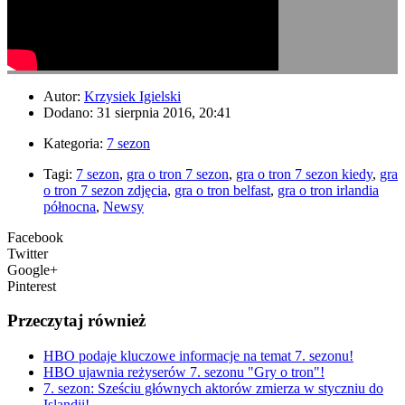
Autor:
Krzysiek Igielski
Dodano: 31 sierpnia 2016, 20:41
Kategoria:
7 sezon
Tagi:
7 sezon
,
gra o tron 7 sezon
,
gra o tron 7 sezon kiedy
,
gra
o tron 7 sezon zdjęcia
,
gra o tron belfast
,
gra o tron irlandia
północna
,
Newsy
Facebook
Twitter
Google+
Pinterest
Przeczytaj również
HBO podaje kluczowe informacje na temat 7. sezonu!
HBO ujawnia reżyserów 7. sezonu "Gry o tron"!
7. sezon: Sześciu głównych aktorów zmierza w styczniu do
Islandii!