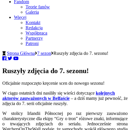
Fandom
Teorie fanów
Galeria
Więcej
Kontakt
Redakcja
Współpraca
Partnerzy
Patroni
Strona Główna
7 sezon
Ruszyły zdjęcia do 7. sezonu!
Ruszyły zdjęcia do 7. sezonu!
Oficjalnie rozpoczęto kręcenie scen do nowego sezonu!
W ciągu ostatnich dni nasiliły się wieści dotyczące
kolejnych
aktorów zauważonych w Belfaście
– a dziś mamy już pewność, że
zdjęcia do 7. serii oficjalnie ruszyły.
W stolicy Irlandii Północnej po raz pierwszy zauważono
charakterystyczne dla ekipy “Gry o tron” różowe znaki, informujące
o trwających zdjęciach do serialu. Jednocześnie strona
WatchersOnTheWall podaje, że samochody wokół głównego studia