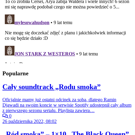
Popularne
Cały soundtrack „Rodu smoka”
Oficjalnie mamy już ostatni odcinek za sobą, dlatego Ramin
Djawadi na swoim koncie w serwisie Spotify udostępnił cały album
z pierwszego sezonu serialu. Playlista zawiera…
0
26 października 2022, 08:02
„Ród smoka” – 1×10 „The Black Queen”