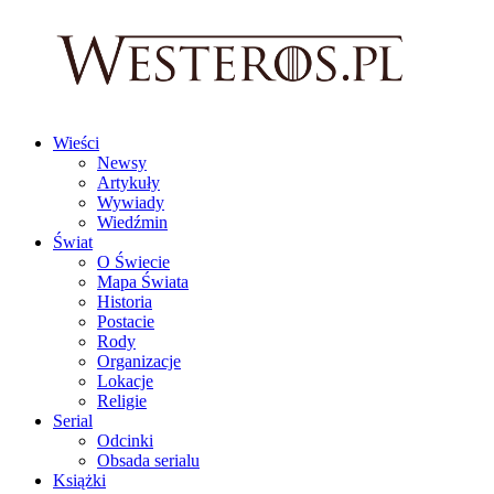
Wieści
Newsy
Artykuły
Wywiady
Wiedźmin
Świat
O Świecie
Mapa Świata
Historia
Postacie
Rody
Organizacje
Lokacje
Religie
Serial
Odcinki
Obsada serialu
Książki