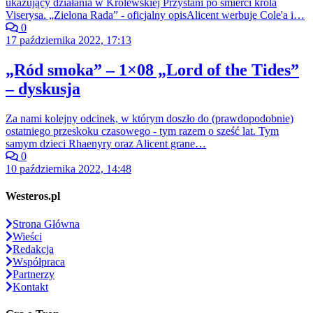
ukazujący działania w Królewskiej Przystani po śmierci króla
Viserysa. „Zielona Rada” - oficjalny opisAlicent werbuje Cole'a i…
0
17 października 2022, 17:13
„Ród smoka” – 1×08 „Lord of the Tides”
– dyskusja
Za nami kolejny odcinek, w którym doszło do (prawdopodobnie)
ostatniego przeskoku czasowego - tym razem o sześć lat. Tym
samym dzieci Rhaenyry oraz Alicent grane…
0
10 października 2022, 14:48
Westeros.pl
Strona Główna
Wieści
Redakcja
Współpraca
Partnerzy
Kontakt