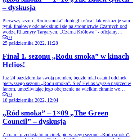
– dyskusja
Pierwszy sezon „Rodu smoka” dobiegł końca! Jak wskazuje sam
tytuł, finałowy odcinek skupił się na stronnictwie Czarnych pod
wodzą Rhaenyry Targaryen. „Czarna Królowa” - oficjalny…
0
25 października 2022, 11:28
Finał 1. sezonu „Rodu smoka” w kinach
Helios!
Już 24 października swoją premierę będzie miał ostatni odcinek
pierwszego sezonu „Rodu smoka”. Sieć Helios wyszła naprzeciw
fanom, umożliwiając jego obejrzenie na wielkim ekranie we…
0
18 października 2022, 12:04
„Ród smoka” – 1×09 „The Green
Council” – dyskusja
Za nami przedostatni odcinek pierwszego sezonu „Rodu smoka”,