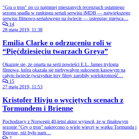
"Gra o tron" po co najmniej mieszanych recenzjach ostatniego
sezonu spadła w rankingu seriali serwisu iMDB — największego
serwisu filmowo-serialowego na świecie — ustępując miejsca…
14
28 maja 2019, 11:38
Emilia Clarke o odrzuceniu roli w
“Pięćdziesięciu twarzach Greya”
Okazuje się, że oparta na serii powieści E.L. James trylogia
filmowa, która okazała się niebywałym sukcesem kasowym na
całym świecie (wszystkie trzy filmy zarobiły wielokrotność…
15
27 maja 2019, 11:53
Kristofer Hivju o wyciętych scenach z
Tormundem i Brienne
Pochodzący z Norwegii 40-letni aktor wyjawił, że w finałowym
sezonie "Gry o tron" nakręcono o wiele więcej w wątku Tormunda i
Brienne, niż było nam…
7