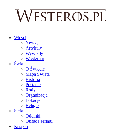
Wieści
Newsy
Artykuły
Wywiady
Wiedźmin
Świat
O Świecie
Mapa Świata
Historia
Postacie
Rody
Organizacje
Lokacje
Religie
Serial
Odcinki
Obsada serialu
Książki