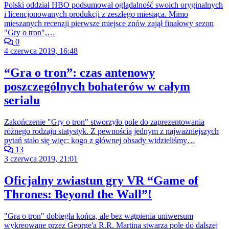
Polski oddział HBO podsumował oglądalność swoich oryginalnych
i licencjonowanych produkcji z zeszłego miesiąca. Mimo
mieszanych recenzji pierwsze miejsce znów zajął finałowy sezon
"Gry o tron",…
0
4 czerwca 2019, 16:48
“Gra o tron”: czas antenowy
poszczególnych bohaterów w całym
serialu
Zakończenie "Gry o tron" stworzyło pole do zaprezentowania
różnego rodzaju statystyk. Z pewnością jednym z najważniejszych
pytań stało się więc: kogo z głównej obsady widzieliśmy…
13
3 czerwca 2019, 21:01
Oficjalny zwiastun gry VR “Game of
Thrones: Beyond the Wall”!
"Gra o tron" dobiegła końca, ale bez wątpienia uniwersum
wykreowane przez George'a R.R. Martina stwarza pole do dalszej