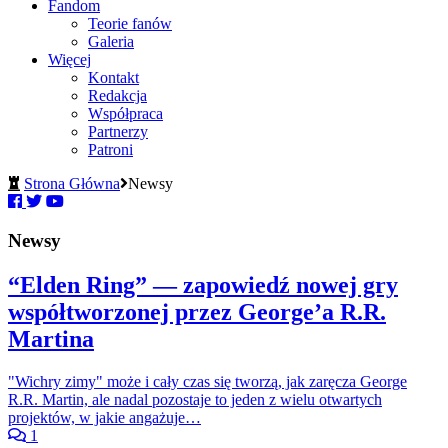
Fandom
Teorie fanów
Galeria
Więcej
Kontakt
Redakcja
Współpraca
Partnerzy
Patroni
Strona Główna
Newsy
Newsy
“Elden Ring” — zapowiedź nowej gry
współtworzonej przez George’a R.R.
Martina
"Wichry zimy" może i cały czas się tworzą, jak zaręcza George
R.R. Martin, ale nadal pozostaje to jeden z wielu otwartych
projektów, w jakie angażuje…
1