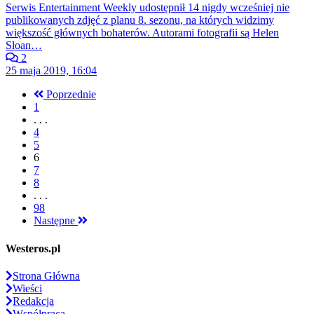
Serwis Entertainment Weekly udostępnił 14 nigdy wcześniej nie
publikowanych zdjęć z planu 8. sezonu, na których widzimy
większość głównych bohaterów. Autorami fotografii są Helen
Sloan…
2
25 maja 2019, 16:04
Poprzednie
1
. . .
4
5
6
7
8
. . .
98
Następne
Westeros.pl
Strona Główna
Wieści
Redakcja
Współpraca