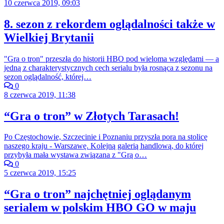
10 czerwca 2019, 09:03
8. sezon z rekordem oglądalności także w
Wielkiej Brytanii
"Gra o tron" przeszła do historii HBO pod wieloma względami — a
jedną z charakterystycznych cech serialu była rosnąca z sezonu na
sezon oglądalność, której…
0
8 czerwca 2019, 11:38
“Gra o tron” w Złotych Tarasach!
Po Częstochowie, Szczecinie i Poznaniu przyszła pora na stolicę
naszego kraju - Warszawę. Kolejną galerią handlową, do której
przybyła mała wystawa związana z "Grą o…
0
5 czerwca 2019, 15:25
“Gra o tron” najchętniej oglądanym
serialem w polskim HBO GO w maju