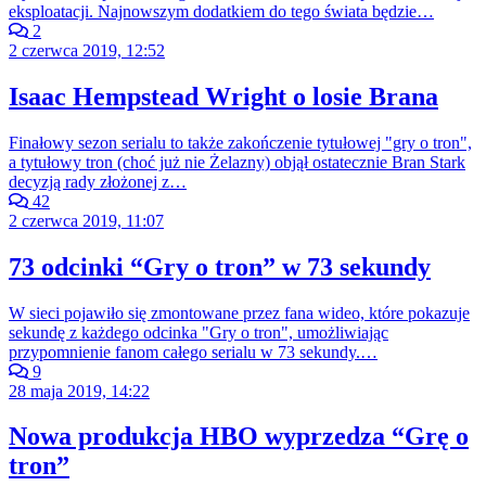
eksploatacji. Najnowszym dodatkiem do tego świata będzie…
2
2 czerwca 2019, 12:52
Isaac Hempstead Wright o losie Brana
Finałowy sezon serialu to także zakończenie tytułowej "gry o tron",
a tytułowy tron (choć już nie Żelazny) objął ostatecznie Bran Stark
decyzją rady złożonej z…
42
2 czerwca 2019, 11:07
73 odcinki “Gry o tron” w 73 sekundy
W sieci pojawiło się zmontowane przez fana wideo, które pokazuje
sekundę z każdego odcinka "Gry o tron", umożliwiając
przypomnienie fanom całego serialu w 73 sekundy.…
9
28 maja 2019, 14:22
Nowa produkcja HBO wyprzedza “Grę o
tron”