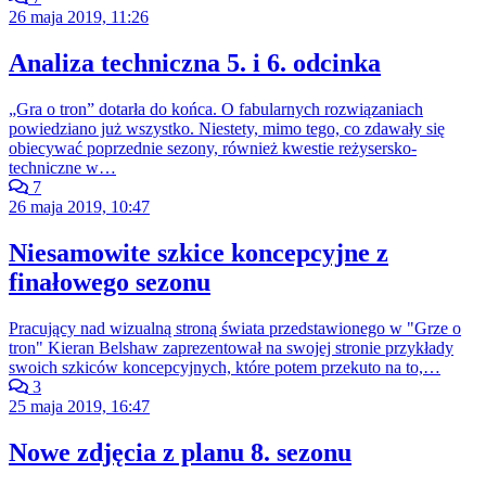
26 maja 2019, 11:26
Analiza techniczna 5. i 6. odcinka
„Gra o tron” dotarła do końca. O fabularnych rozwiązaniach
powiedziano już wszystko. Niestety, mimo tego, co zdawały się
obiecywać poprzednie sezony, również kwestie reżysersko-
techniczne w…
7
26 maja 2019, 10:47
Niesamowite szkice koncepcyjne z
finałowego sezonu
Pracujący nad wizualną stroną świata przedstawionego w "Grze o
tron" Kieran Belshaw zaprezentował na swojej stronie przykłady
swoich szkiców koncepcyjnych, które potem przekuto na to,…
3
25 maja 2019, 16:47
Nowe zdjęcia z planu 8. sezonu