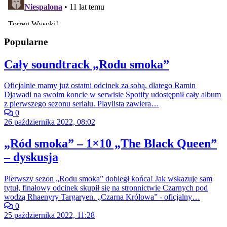
Popularne
Cały soundtrack „Rodu smoka”
Oficjalnie mamy już ostatni odcinek za sobą, dlatego Ramin
Djawadi na swoim koncie w serwisie Spotify udostępnił cały album
z pierwszego sezonu serialu. Playlista zawiera…
0
26 października 2022, 08:02
„Ród smoka” – 1×10 „The Black Queen”
– dyskusja
Pierwszy sezon „Rodu smoka” dobiegł końca! Jak wskazuje sam
tytuł, finałowy odcinek skupił się na stronnictwie Czarnych pod
wodzą Rhaenyry Targaryen. „Czarna Królowa” - oficjalny…
0
25 października 2022, 11:28