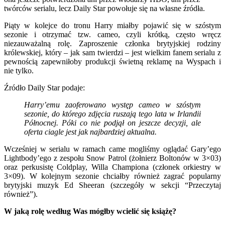
twórców serialu, lecz Daily Star powołuje się na własne źródła.
Piąty w kolejce do tronu Harry miałby pojawić się w szóstym
sezonie i otrzymać tzw. cameo, czyli krótką, często wręcz
niezauważalną rolę. Zaproszenie członka brytyjskiej rodziny
królewskiej, który – jak sam twierdzi – jest wielkim fanem serialu z
pewnością zapewniłoby produkcji świetną reklamę na Wyspach i
nie tylko.
Źródło Daily Star podaje:
Harry’emu zaoferowano występ cameo w szóstym
sezonie, do którego zdjęcia ruszają tego lata w Irlandii
Północnej. Póki co nie podjął on jeszcze decyzji, ale
oferta ciagle jest jak najbardziej aktualna.
Wcześniej w serialu w ramach came mogliśmy oglądać Gary’ego
Lightbody’ego z zespołu Snow Patrol (żołnierz Boltonów w 3×03)
oraz perkusistę Coldplay, Willa Championa (członek orkiestry w
3×09). W kolejnym sezonie chciałby również zagrać popularny
brytyjski muzyk Ed Sheeran (szczegóły w sekcji “Przeczytaj
również”).
W jaką rolę według Was mógłby wcielić się książę?