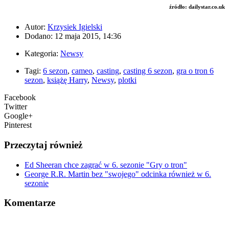
źródło: dailystar.co.uk
Autor:
Krzysiek Igielski
Dodano: 12 maja 2015, 14:36
Kategoria:
Newsy
Tagi:
6 sezon
,
cameo
,
casting
,
casting 6 sezon
,
gra o tron 6
sezon
,
książę Harry
,
Newsy
,
plotki
Facebook
Twitter
Google+
Pinterest
Przeczytaj również
Ed Sheeran chce zagrać w 6. sezonie "Gry o tron"
George R.R. Martin bez "swojego" odcinka również w 6.
sezonie
Komentarze