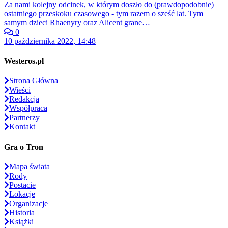
Za nami kolejny odcinek, w którym doszło do (prawdopodobnie)
ostatniego przeskoku czasowego - tym razem o sześć lat. Tym
samym dzieci Rhaenyry oraz Alicent grane…
0
10 października 2022, 14:48
Westeros.pl
Strona Główna
Wieści
Redakcja
Współpraca
Partnerzy
Kontakt
Gra o Tron
Mapa świata
Rody
Postacie
Lokacje
Organizacje
Historia
Książki