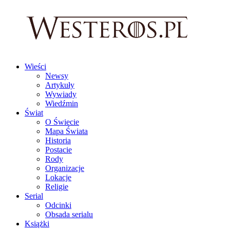
Wieści
Newsy
Artykuły
Wywiady
Wiedźmin
Świat
O Świecie
Mapa Świata
Historia
Postacie
Rody
Organizacje
Lokacje
Religie
Serial
Odcinki
Obsada serialu
Książki