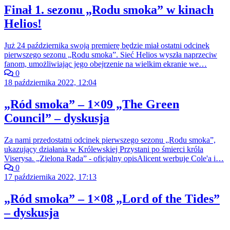
Finał 1. sezonu „Rodu smoka” w kinach
Helios!
Już 24 października swoją premierę będzie miał ostatni odcinek
pierwszego sezonu „Rodu smoka”. Sieć Helios wyszła naprzeciw
fanom, umożliwiając jego obejrzenie na wielkim ekranie we…
0
18 października 2022, 12:04
„Ród smoka” – 1×09 „The Green
Council” – dyskusja
Za nami przedostatni odcinek pierwszego sezonu „Rodu smoka”,
ukazujący działania w Królewskiej Przystani po śmierci króla
Viserysa. „Zielona Rada” - oficjalny opisAlicent werbuje Cole'a i…
0
17 października 2022, 17:13
„Ród smoka” – 1×08 „Lord of the Tides”
– dyskusja