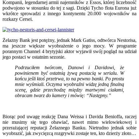
Kompanii, legendarnej armii najemników z Essos, której liczebność
podwojono w stosunku do tej z sagi. Dzięki Tycho flota Eurona już
wkrótce sprowadzi z innego kontynentu 20.000 wojowników na
rozkazy Cersei.
Żelazny Bank jest potężny, jednak Mark Gatiss, odtwórca Nestorisa,
ma jeszcze większe wyobrażenie o jego mocy. W programie
porannym Channel 4 brytyjski aktor wyjawił swój pogląd na udział
jego postaci w ostatnim sezonie.
Podrzuciłem twórcom, Danowi i Davidowi, że
powinienem być ostatnią żywą postacią w serialu. W
końcu jeśli ktoś przetrwa, to na pewno banki. Po prostu
mnie wyśmiali. Oczyma wyobraźni widzę jedną finalną
scenę, gdzie przechodzę między martwymi ciałami,
obracam twarz do kamery i mówię: “Następny.”
Biorąc pod uwagę reakcję Dana Weissa i Davida Benioffa, raczej
nie musimy się tego obawiać, nawet mimo wielowiekowej i
przerażającej reputacji Żelaznego Banku. Nietrudno jednak sobie
wyobrazić, jak zwycięzcą rozgrywki zostaje ten, kto dzierży złoto…