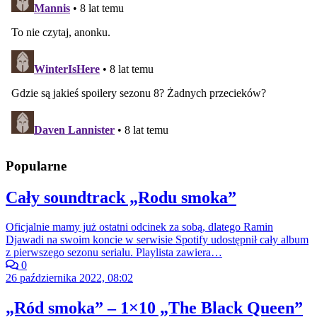
Popularne
Cały soundtrack „Rodu smoka”
Oficjalnie mamy już ostatni odcinek za sobą, dlatego Ramin
Djawadi na swoim koncie w serwisie Spotify udostępnił cały album
z pierwszego sezonu serialu. Playlista zawiera…
0
26 października 2022, 08:02
„Ród smoka” – 1×10 „The Black Queen”