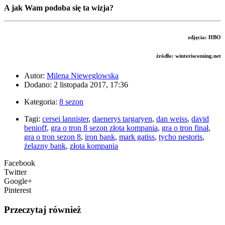
A jak Wam podoba się ta wizja?
zdjęcia: HBO
źródło: winteriscoming.net
Autor:
Milena Nieweglowska
Dodano: 2 listopada 2017, 17:36
Kategoria:
8 sezon
Tagi:
cersei lannister
,
daenerys targaryen
,
dan weiss
,
david
benioff
,
gra o tron 8 sezon złota kompania
,
gra o tron finał
,
gra o tron sezon 8
,
iron bank
,
mark gatiss
,
tycho nestoris
,
żelazny bank
,
złota kompania
Facebook
Twitter
Google+
Pinterest
Przeczytaj również