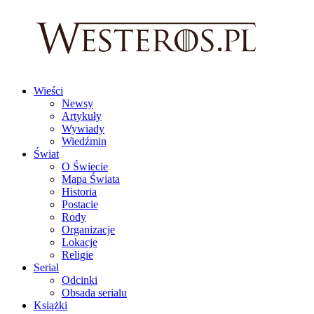
Wieści
Newsy
Artykuły
Wywiady
Wiedźmin
Świat
O Świecie
Mapa Świata
Historia
Postacie
Rody
Organizacje
Lokacje
Religie
Serial
Odcinki
Obsada serialu
Książki