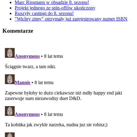
Marc Rissmann w obsadzie 8. sezonu!
Projekt jednego ze spin-offów ukończony
Ruszyły castingi do 8. sezonu!
"Wichry zimy" otrzymały już zarejestrowany numer ISBN
Komentarze