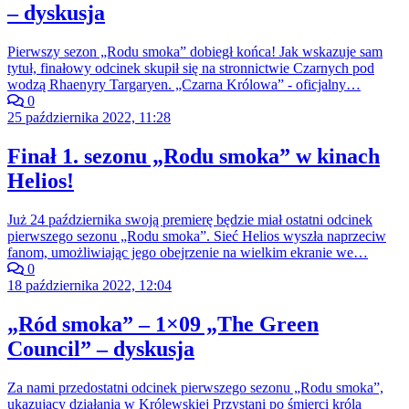
– dyskusja
Pierwszy sezon „Rodu smoka” dobiegł końca! Jak wskazuje sam
tytuł, finałowy odcinek skupił się na stronnictwie Czarnych pod
wodzą Rhaenyry Targaryen. „Czarna Królowa” - oficjalny…
0
25 października 2022, 11:28
Finał 1. sezonu „Rodu smoka” w kinach
Helios!
Już 24 października swoją premierę będzie miał ostatni odcinek
pierwszego sezonu „Rodu smoka”. Sieć Helios wyszła naprzeciw
fanom, umożliwiając jego obejrzenie na wielkim ekranie we…
0
18 października 2022, 12:04
„Ród smoka” – 1×09 „The Green
Council” – dyskusja
Za nami przedostatni odcinek pierwszego sezonu „Rodu smoka”,
ukazujący działania w Królewskiej Przystani po śmierci króla