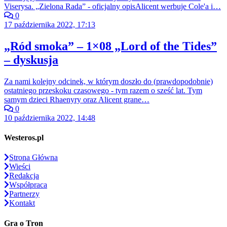
Viserysa. „Zielona Rada” - oficjalny opisAlicent werbuje Cole'a i…
0
17 października 2022, 17:13
„Ród smoka” – 1×08 „Lord of the Tides”
– dyskusja
Za nami kolejny odcinek, w którym doszło do (prawdopodobnie)
ostatniego przeskoku czasowego - tym razem o sześć lat. Tym
samym dzieci Rhaenyry oraz Alicent grane…
0
10 października 2022, 14:48
Westeros.pl
Strona Główna
Wieści
Redakcja
Współpraca
Partnerzy
Kontakt
Gra o Tron