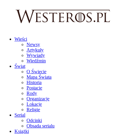
Wieści
Newsy
Artykuły
Wywiady
Wiedźmin
Świat
O Świecie
Mapa Świata
Historia
Postacie
Rody
Organizacje
Lokacje
Religie
Serial
Odcinki
Obsada serialu
Książki