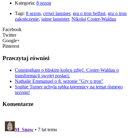
Kategoria:
8 sezon
Tagi:
8 sezon
,
cersei lanniser
,
gra o tron belfast
,
gra o tron
zakończenie
,
jaime lannister
,
Nikolaj Coster-Waldau
Facebook
Twitter
Google+
Pinterest
Przeczytaj również
Cunningham o bliskim końcu zdjęć. Coster-Waldau o
transformacji swojej postaci.
Nathalie Emmanuel o 8. sezonie "Gry o tron"
Sophie Turner uchyla rąbka tajemnicy na temat ósmego
sezonu!
Komentarze