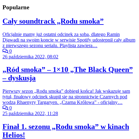
Popularne
Cały soundtrack „Rodu smoka”
Oficjalnie mamy już ostatni odcinek za sobą, dlatego Ramin
Djawadi na swoim koncie w serwisie Spotify udostępnił cały album
z pierwszego sezonu serialu. Playlista zawiera…
0
26 października 2022, 08:02
„Ród smoka” – 1×10 „The Black Queen”
– dyskusja
Pierwszy sezon „Rodu smoka” dobiegł końca! Jak wskazuje sam
tytuł, finałowy odcinek skupił się na stronnictwie Czarnych pod
wodzą Rhaenyry Targaryen. „Czarna Królowa” - oficjalny…
0
25 października 2022, 11:28
Finał 1. sezonu „Rodu smoka” w kinach
Helios!