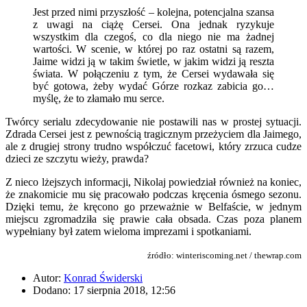
Jest przed nimi przyszłość – kolejna, potencjalna szansa
z uwagi na ciążę Cersei. Ona jednak ryzykuje
wszystkim dla czegoś, co dla niego nie ma żadnej
wartości. W scenie, w której po raz ostatni są razem,
Jaime widzi ją w takim świetle, w jakim widzi ją reszta
świata. W połączeniu z tym, że Cersei wydawała się
być gotowa, żeby wydać Górze rozkaz zabicia go…
myślę, że to złamało mu serce.
Twórcy serialu zdecydowanie nie postawili nas w prostej sytuacji.
Zdrada Cersei jest z pewnością tragicznym przeżyciem dla Jaimego,
ale z drugiej strony trudno współczuć facetowi, który zrzuca cudze
dzieci ze szczytu wieży, prawda?
Z nieco lżejszych informacji, Nikolaj powiedział również na koniec,
że znakomicie mu się pracowało podczas kręcenia ósmego sezonu.
Dzięki temu, że kręcono go przeważnie w Belfaście, w jednym
miejscu zgromadziła się prawie cała obsada. Czas poza planem
wypełniany był zatem wieloma imprezami i spotkaniami.
źródło: winteriscoming.net / thewrap.com
Autor:
Konrad Świderski
Dodano: 17 sierpnia 2018, 12:56