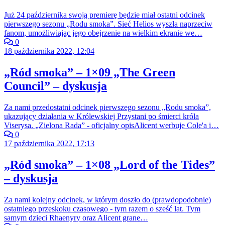
Już 24 października swoją premierę będzie miał ostatni odcinek
pierwszego sezonu „Rodu smoka”. Sieć Helios wyszła naprzeciw
fanom, umożliwiając jego obejrzenie na wielkim ekranie we…
0
18 października 2022, 12:04
„Ród smoka” – 1×09 „The Green
Council” – dyskusja
Za nami przedostatni odcinek pierwszego sezonu „Rodu smoka”,
ukazujący działania w Królewskiej Przystani po śmierci króla
Viserysa. „Zielona Rada” - oficjalny opisAlicent werbuje Cole'a i…
0
17 października 2022, 17:13
„Ród smoka” – 1×08 „Lord of the Tides”
– dyskusja
Za nami kolejny odcinek, w którym doszło do (prawdopodobnie)
ostatniego przeskoku czasowego - tym razem o sześć lat. Tym
samym dzieci Rhaenyry oraz Alicent grane…