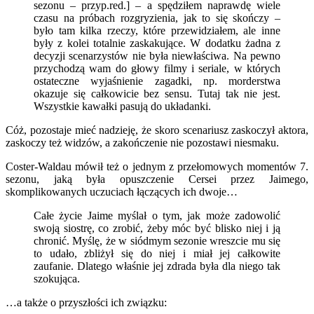
sezonu – przyp.red.] – a spędziłem naprawdę wiele
czasu na próbach rozgryzienia, jak to się skończy –
było tam kilka rzeczy, które przewidziałem, ale inne
były z kolei totalnie zaskakujące. W dodatku żadna z
decyzji scenarzystów nie była niewłaściwa. Na pewno
przychodzą wam do głowy filmy i seriale, w których
ostateczne wyjaśnienie zagadki, np. morderstwa
okazuje się całkowicie bez sensu. Tutaj tak nie jest.
Wszystkie kawałki pasują do układanki.
Cóż, pozostaje mieć nadzieję, że skoro scenariusz zaskoczył aktora,
zaskoczy też widzów, a zakończenie nie pozostawi niesmaku.
Coster-Waldau mówił też o jednym z przełomowych momentów 7.
sezonu, jaką była opuszczenie Cersei przez Jaimego,
skomplikowanych uczuciach łączących ich dwoje…
Całe życie Jaime myślał o tym, jak może zadowolić
swoją siostrę, co zrobić, żeby móc być blisko niej i ją
chronić. Myślę, że w siódmym sezonie wreszcie mu się
to udało, zbliżył się do niej i miał jej całkowite
zaufanie. Dlatego właśnie jej zdrada była dla niego tak
szokująca.
…a także o przyszłości ich związku: