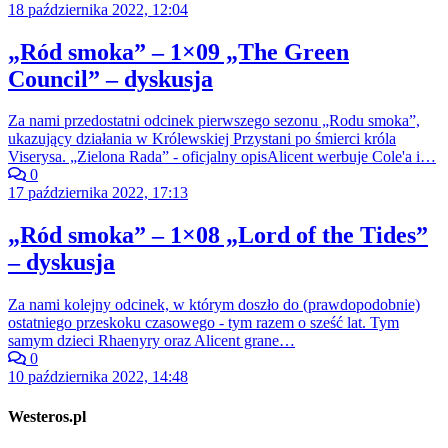
18 października 2022, 12:04
„Ród smoka” – 1×09 „The Green
Council” – dyskusja
Za nami przedostatni odcinek pierwszego sezonu „Rodu smoka”,
ukazujący działania w Królewskiej Przystani po śmierci króla
Viserysa. „Zielona Rada” - oficjalny opisAlicent werbuje Cole'a i…
0
17 października 2022, 17:13
„Ród smoka” – 1×08 „Lord of the Tides”
– dyskusja
Za nami kolejny odcinek, w którym doszło do (prawdopodobnie)
ostatniego przeskoku czasowego - tym razem o sześć lat. Tym
samym dzieci Rhaenyry oraz Alicent grane…
0
10 października 2022, 14:48
Westeros.pl