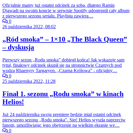
Oficjalnie mamy już ostatni odcinek za sobą, dlatego Ramin
Djawadi na swoim koncie w serwisie Spotify udostępnił cały album
z pierwszego sezonu serialu. Playlista zawiera…
0
26 października 2022, 08:02
„Ród smoka” – 1×10 „The Black Queen”
– dyskusja
Pierwszy sezon „Rodu smoka” dobiegł końca! Jak wskazuje sam
tytuł, finałowy odcinek skupił się na stronnictwie Czarnych pod
wodzą Rhaenyry Targaryen. „Czarna Królowa” - oficjalny…
0
25 października 2022, 11:28
Finał 1. sezonu „Rodu smoka” w kinach
Helios!
Już 24 października swoją premierę będzie miał ostatni odcinek
pierwszego sezonu „Rodu smoka”. Sieć Helios wyszła naprzeciw
fanom, umożliwiając jego obejrzenie na wielkim ekranie we…
0