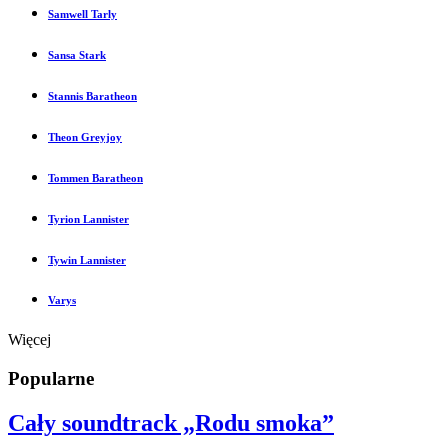
Samwell Tarly
Sansa Stark
Stannis Baratheon
Theon Greyjoy
Tommen Baratheon
Tyrion Lannister
Tywin Lannister
Varys
Więcej
Popularne
Cały soundtrack „Rodu smoka”