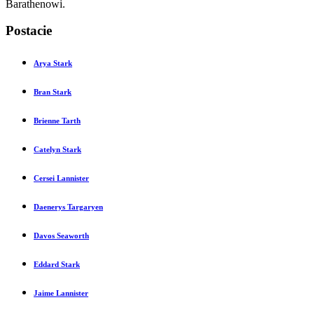
Barathenowi.
Postacie
Arya Stark
Bran Stark
Brienne Tarth
Catelyn Stark
Cersei Lannister
Daenerys Targaryen
Davos Seaworth
Eddard Stark
Jaime Lannister