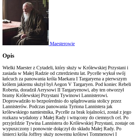
Maesterowie
Opis
Wielki Maester z Cytadeli, który służy w Królewskiej Przystani i
zasiada w Małej Radzie od czterdziestu lat. Pycelle wykuł swój
łańcuch za panowania króla Maekara I Targaryena a pierwszym
królem jakiemu służył był Aegon V Targaryen. Pod koniec Rebeli
Roberta, doradził Aerysowi II Targaryenowi, aby ten otworzył
bramy Królewskiej Przystani Tywinowi Lannisterowi.
Doprowadziło to bezpośrednio do splądrowania stolicy przez
Lannisterów. Podczas panowania Tyriona Lannistera jak
królewskiego namiestnika, Pycelle za brak lojalności, został z jego
rozkazu wydalony z Małej Rady i wtrącony do ciemnych cel. Po
przyjeździe Tywina Lannistera do Królewskiej Przystani, zostaje on
wypuszczony i ponownie dołączył do składu Małej Rady. Po
śmierci króla Joffrey służy nowemu królowi Tommenowi I