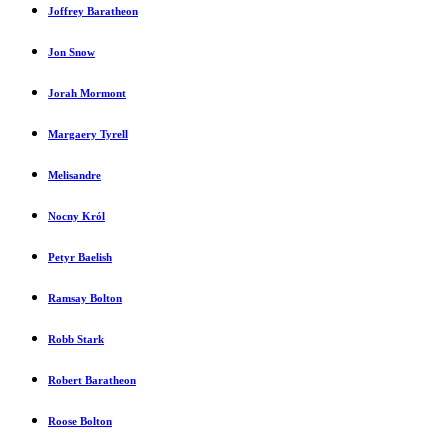
Joffrey Baratheon
Jon Snow
Jorah Mormont
Margaery Tyrell
Melisandre
Nocny Król
Petyr Baelish
Ramsay Bolton
Robb Stark
Robert Baratheon
Roose Bolton