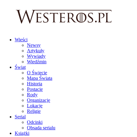
Wieści
Newsy
Artykuły
Wywiady
Wiedźmin
Świat
O Świecie
Mapa Świata
Historia
Postacie
Rody
Organizacje
Lokacje
Religie
Serial
Odcinki
Obsada serialu
Książki