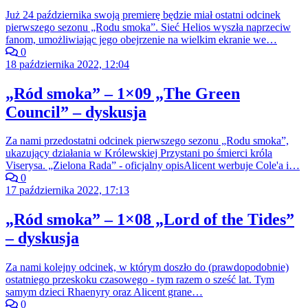
Już 24 października swoją premierę będzie miał ostatni odcinek
pierwszego sezonu „Rodu smoka”. Sieć Helios wyszła naprzeciw
fanom, umożliwiając jego obejrzenie na wielkim ekranie we…
0
18 października 2022, 12:04
„Ród smoka” – 1×09 „The Green
Council” – dyskusja
Za nami przedostatni odcinek pierwszego sezonu „Rodu smoka”,
ukazujący działania w Królewskiej Przystani po śmierci króla
Viserysa. „Zielona Rada” - oficjalny opisAlicent werbuje Cole'a i…
0
17 października 2022, 17:13
„Ród smoka” – 1×08 „Lord of the Tides”
– dyskusja
Za nami kolejny odcinek, w którym doszło do (prawdopodobnie)
ostatniego przeskoku czasowego - tym razem o sześć lat. Tym
samym dzieci Rhaenyry oraz Alicent grane…
0