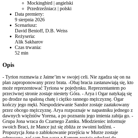
Mockingbird
| angielski
Przedrzeźniacz
| polski
Data premiery:
9 sierpnia 2026
Scenariusz:
David Benioff, D.B. Weiss
Reżyseria:
Alik Sakharov
Czas trwania:
52 min
Opis
- Tyrion rozmawia z Jaime’im w swojej celi. Nie zgadza się on na
plan zaproponowany przez brata. -Obaj bracia zastanawiają się, kto
może reprezentować Tyriona w pojedynku. Reprezentantem po
przeciwnej stronie zostaje niestety Góra. - Arya i Ogar natykają się
po drodze na spaloną chatę i ciężko rannego mężczyznę. Ogar
kończy jego męki. Niespodziewanie Sandor zostaje zaatakowany
przez obcego mężczyznę. Arya rozpoznaje w napastniku jednego z
dawnych więźniów Yorena, a po poznaniu jego imienia zabija go. -
Grupa Jona wraca do Czarnego Zamku. Młodzieniec informuje
swoich Braci, że Mance już się zbliża ze swoimi ludźmi. -
Propozycja Jona o zablokowanie przejścia w Murze zostaje
odrzucona, zaś sam Jon wraz z Samem zostają odesłani do