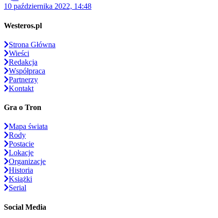
10 października 2022, 14:48
Westeros.pl
Strona Główna
Wieści
Redakcja
Współpraca
Partnerzy
Kontakt
Gra o Tron
Mapa świata
Rody
Postacie
Lokacje
Organizacje
Historia
Książki
Serial
Social Media