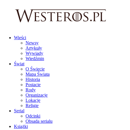
Wieści
Newsy
Artykuły
Wywiady
Wiedźmin
Świat
O Świecie
Mapa Świata
Historia
Postacie
Rody
Organizacje
Lokacje
Religie
Serial
Odcinki
Obsada serialu
Książki