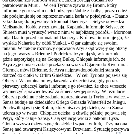
patrolowania Muru. - W celi Tyriona zjawia się Bronn, który
informuje go o swoim nadchodzącym ślubie z Lollys, przez co też
nie podejmuje się on reprezentowania karła w pojedynku. - Daario
zakrada się do prywatnych komnat Daenerys. - Selyse odwiedza
Melisandre. Kobiety rozmawiają. Kapłanka informuje Selyse, że
Shireen musi wyruszyć wraz z nimi w najbliższą podróż. - Mormont
mija Daario przed komnatami Daenerys. Królowa informuje go, że
wysłała Naharisa by odbił Yunkai. - Ogar zajmuje się swoimi
ranami. W trakcie rozmowy opowiada Aryi skąd wzięły się blizny
na jego twarzy. - Brienne i Podrick zatrzymują się w karczmie,
gdzie napotykają się na Gorącą Bułkę. Chłopak informuje ich, że
Arya żyje i miała zostać przekazana wraz z Ogarem do Riverrun. -
Giermek mówi Brienne, że Arya najprawdopodobniej stara się
dotrzeć do ciotki w Orlim Gnieździe. - W celi Tyriona pojawia się
Oberyn. Wspomina on wydarzenia z dzieciństwa, gdy po raz
pierwszy zobaczył karła i informuje go również, że chce wreszcie
wymierzyć sprawiedliwość za śmierć swojej siostry. W rezultacie
Oberyn podejmuje się zadania reprezentowania Tyriona w walce. -
Sansa buduje na dziedzińcu Orlego Gniazda Winterfell ze śniegu.
Po chwili zjawią się Robin, który niszczy jej dzieło, za co Sansa
uderza go w twarz. Chłopiec ucieka, a chwilę później pojawia się
Petyr, który całuje Sansę. Całą sytuację widzi z balkonu Lysa. -
Ciotka wzywa dziewczynę do siebie i wpada w furię. Trzyma ona
Sansę nad otwartymi Księżycowymi Drzwiami. Sytuację przerywa