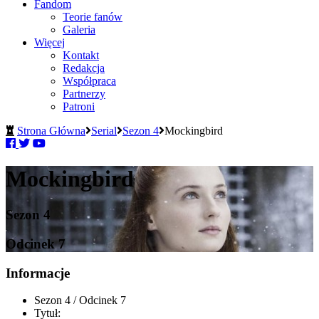
Fandom
Teorie fanów
Galeria
Więcej
Kontakt
Redakcja
Współpraca
Partnerzy
Patroni
Strona Główna
Serial
Sezon 4
Mockingbird
Mockingbird
Sezon 4
Odcinek 7
Informacje
Sezon 4 / Odcinek 7
Tytuł: