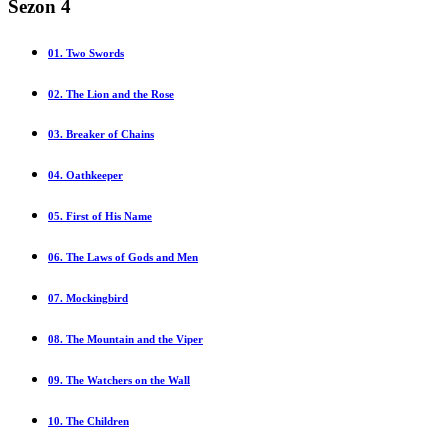
Sezon 4
01. Two Swords
02. The Lion and the Rose
03. Breaker of Chains
04. Oathkeeper
05. First of His Name
06. The Laws of Gods and Men
07. Mockingbird
08. The Mountain and the Viper
09. The Watchers on the Wall
10. The Children