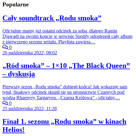
Popularne
Cały soundtrack „Rodu smoka”
Oficjalnie mamy już ostatni odcinek za sobą, dlatego Ramin
Djawadi na swoim koncie w serwisie Spotify udostępnił cały album
z pierwszego sezonu serialu. Playlista zawiera…
0
26 października 2022, 08:02
„Ród smoka” – 1×10 „The Black Queen”
– dyskusja
Pierwszy sezon „Rodu smoka” dobiegł końca! Jak wskazuje sam
tytuł, finałowy odcinek skupił się na stronnictwie Czarnych pod
wodzą Rhaenyry Targaryen. „Czarna Królowa” - oficjalny…
0
25 października 2022, 11:28
Finał 1. sezonu „Rodu smoka” w kinach
Helios!