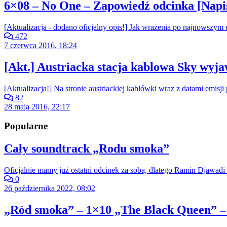
6×08 – No One – Zapowiedź odcinka [Napi
[Aktualizacja - dodano oficjalny opis!] Jak wrażenia po najnowszym
472
7 czerwca 2016, 18:24
[Akt.] Austriacka stacja kablowa Sky wyja
[Aktualizacja!] Na stronie austriackiej kablówki wraz z datami emisji 
82
28 maja 2016, 22:17
Popularne
Cały soundtrack „Rodu smoka”
Oficjalnie mamy już ostatni odcinek za sobą, dlatego Ramin Djawadi 
0
26 października 2022, 08:02
„Ród smoka” – 1×10 „The Black Queen” –