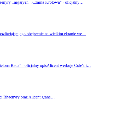
haenyry Targaryen. „Czarna Królowa” - oficjalny…
możliwiając jego obejrzenie na wielkim ekranie we…
elona Rada” - oficjalny opisAlicent werbuje Cole'a i…
ci Rhaenyry oraz Alicent grane…