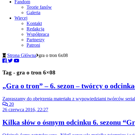
Fandom
Teorie fanów
Galeria
Więcej
Kontakt
Redakcja
Współpraca
Partnerzy
Patroni
Strona Główna
gra o tron 6x08
Tag - gra o tron 6×08
„Gra o tron” – 6. sezon – twórcy o odcink
Zapraszamy do obejrzenia materiału z wypowiedziami twórców serialu
20
26 czerwca 2016, 22:27
Kilka słów o ósmym odcinku 6. sezonu “Gr