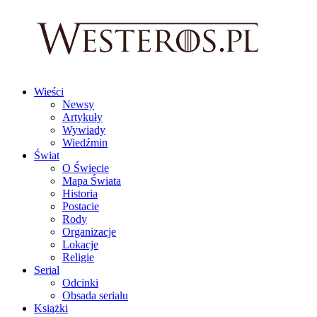
Wieści
Newsy
Artykuły
Wywiady
Wiedźmin
Świat
O Świecie
Mapa Świata
Historia
Postacie
Rody
Organizacje
Lokacje
Religie
Serial
Odcinki
Obsada serialu
Książki