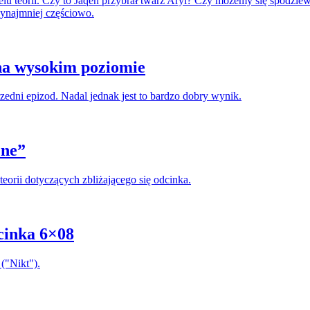
u teorii. Czy to Jaqen przybrał twarz Aryi? Czy możemy się spodziewa
zynajmniej częściowo.
 na wysokim poziomie
edni epizod. Nadal jednak jest to bardzo dobry wynik.
One”
eorii dotyczących zbliżającego się odcinka.
cinka 6×08
("Nikt").