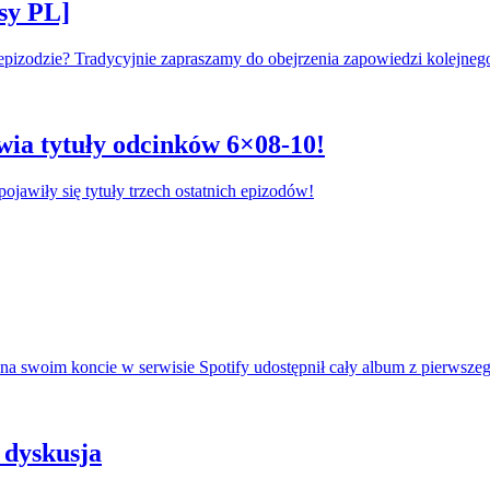
sy PL]
 epizodzie? Tradycyjnie zapraszamy do obejrzenia zapowiedzi kolejneg
wia tytuły odcinków 6×08-10!
pojawiły się tytuły trzech ostatnich epizodów!
na swoim koncie w serwisie Spotify udostępnił cały album z pierwszeg
 dyskusja