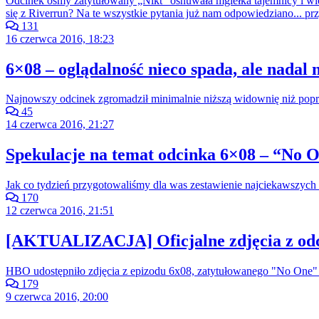
Odcinek ósmy zatytułowany „Nikt” osnuwała mgiełka tajemnicy i wiel
się z Riverrun? Na te wszystkie pytania już nam odpowiedziano... pr
131
16 czerwca 2016, 18:23
6×08 – oglądalność nieco spada, ale nadal
Najnowszy odcinek zgromadził minimalnie niższą widownię niż poprz
45
14 czerwca 2016, 21:27
Spekulacje na temat odcinka 6×08 – “No 
Jak co tydzień przygotowaliśmy dla was zestawienie najciekawszych t
170
12 czerwca 2016, 21:51
[AKTUALIZACJA] Oficjalne zdjęcia z od
HBO udostępniło zdjęcia z epizodu 6x08, zatytułowanego "No One" 
179
9 czerwca 2016, 20:00