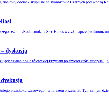
, finałowy odcinek skupił się na stronnictwie Czarnych pod wodzą R
lios!
erwszego sezonu „Rodu smoka”. Sieć Helios wyszła naprzeciw fanom, u
– dyskusja
jący działania w Królewskiej Przystani po śmierci króla Viserysa. „Zi
 dyskusja
atniego przeskoku czasowego - tym razem o sześć lat. Tym samym dzie