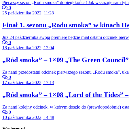
Pierwszy sezon „Rodu smoka” dobiegł końca! Jak wskazuje sam tytuł
0
25 października 2022, 11:28
Finał 1. sezonu „Rodu smoka” w kinach He
Już 24 października swoją premierę będzie miał ostatni odcinek pi
0
18 października 2022, 12:04
„Ród smoka” – 1×09 „The Green Council” 
Za nami przedostatni odcinek pierwszego sezonu „Rodu smoka”, ukazu
0
17 października 2022, 17:13
„Ród smoka” – 1×08 „Lord of the Tides” –
Za nami kolejny odcinek, w którym doszło do (prawdopodobnie) ost
0
10 października 2022, 14:48
Westeros.pl