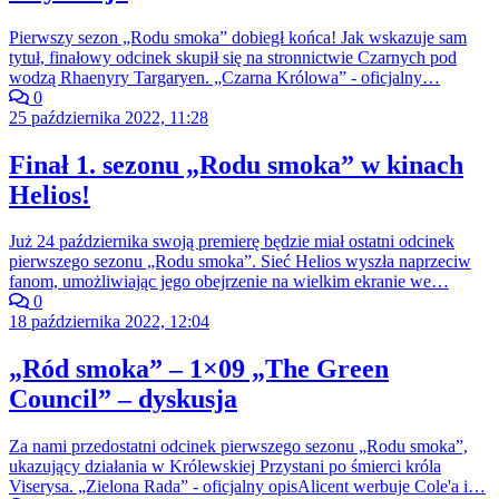
Pierwszy sezon „Rodu smoka” dobiegł końca! Jak wskazuje sam
tytuł, finałowy odcinek skupił się na stronnictwie Czarnych pod
wodzą Rhaenyry Targaryen. „Czarna Królowa” - oficjalny…
0
25 października 2022, 11:28
Finał 1. sezonu „Rodu smoka” w kinach
Helios!
Już 24 października swoją premierę będzie miał ostatni odcinek
pierwszego sezonu „Rodu smoka”. Sieć Helios wyszła naprzeciw
fanom, umożliwiając jego obejrzenie na wielkim ekranie we…
0
18 października 2022, 12:04
„Ród smoka” – 1×09 „The Green
Council” – dyskusja
Za nami przedostatni odcinek pierwszego sezonu „Rodu smoka”,
ukazujący działania w Królewskiej Przystani po śmierci króla
Viserysa. „Zielona Rada” - oficjalny opisAlicent werbuje Cole'a i…