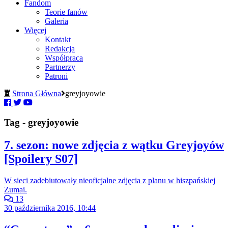
Fandom
Teorie fanów
Galeria
Więcej
Kontakt
Redakcja
Współpraca
Partnerzy
Patroni
Strona Główna
greyjoyowie
Tag - greyjoyowie
7. sezon: nowe zdjęcia z wątku Greyjoyów
[Spoilery S07]
W sieci zadebiutowały nieoficjalne zdjęcia z planu w hiszpańskiej
Zumai.
13
30 października 2016, 10:44