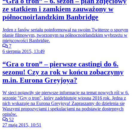
“Gra o tron” – 6. sezon – plan zdjęciowy
ze statkiem i zamkiem zauważony w
północnoirlandzkim Banbridge
Jeden z fanów serialu poinformował na swoim Twitterze o sporym
planie filmowym, tworzonym na północnoirlandzkim wybrzeżu w
miejscowości Banbridge.
7
6 sierpnia 2015, 13:49
“Gra o tron” – pierwsze castingi do 6.
sezonu! Czy za rok w końcu zobaczymy
m.in. Eurona Greyjoya?
W sieci pojawiły się pierwsze informacje na temat nowych ról w 6.
sezonie "Gry o tron", który zadebiutuje wiosną 2016 rok. Jedna z
nich wskazuje na Eurona Greyjoya! Zapraszamy do dzielenia się
Waszymi propozycjami i spekulacjami na podstawie dostępnych
opisów.
52
27 maja 2015, 10:51