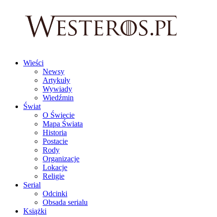
Wieści
Newsy
Artykuły
Wywiady
Wiedźmin
Świat
O Świecie
Mapa Świata
Historia
Postacie
Rody
Organizacje
Lokacje
Religie
Serial
Odcinki
Obsada serialu
Książki