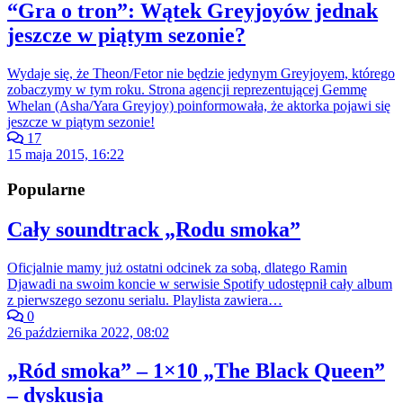
“Gra o tron”: Wątek Greyjoyów jednak
jeszcze w piątym sezonie?
Wydaje się, że Theon/Fetor nie będzie jedynym Greyjoyem, którego
zobaczymy w tym roku. Strona agencji reprezentującej Gemmę
Whelan (Asha/Yara Greyjoy) poinformowała, że aktorka pojawi się
jeszcze w piątym sezonie!
17
15 maja 2015, 16:22
Popularne
Cały soundtrack „Rodu smoka”
Oficjalnie mamy już ostatni odcinek za sobą, dlatego Ramin
Djawadi na swoim koncie w serwisie Spotify udostępnił cały album
z pierwszego sezonu serialu. Playlista zawiera…
0
26 października 2022, 08:02
„Ród smoka” – 1×10 „The Black Queen”
– dyskusja