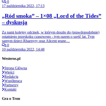
0
17 października 2022, 17:13
„Ród smoka” – 1×08 „Lord of the Tides”
– dyskusja
Za nami kolejny odcinek, w którym doszło do (prawdopodobnie)
ostatniego przeskoku czasowego - tym razem o sześć lat. Tym
samym dzieci Rhaenyry oraz Alicent grane…
0
10 października 2022, 14:48
Westeros.pl
Strona Główna
Wieści
Redakcja
Współpraca
Partnerzy
Kontakt
Gra o Tron