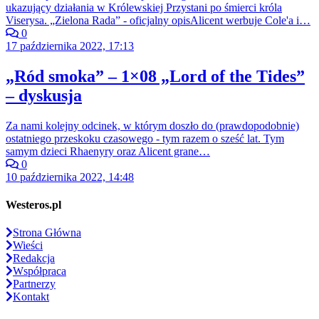
ukazujący działania w Królewskiej Przystani po śmierci króla
Viserysa. „Zielona Rada” - oficjalny opisAlicent werbuje Cole'a i…
0
17 października 2022, 17:13
„Ród smoka” – 1×08 „Lord of the Tides”
– dyskusja
Za nami kolejny odcinek, w którym doszło do (prawdopodobnie)
ostatniego przeskoku czasowego - tym razem o sześć lat. Tym
samym dzieci Rhaenyry oraz Alicent grane…
0
10 października 2022, 14:48
Westeros.pl
Strona Główna
Wieści
Redakcja
Współpraca
Partnerzy
Kontakt