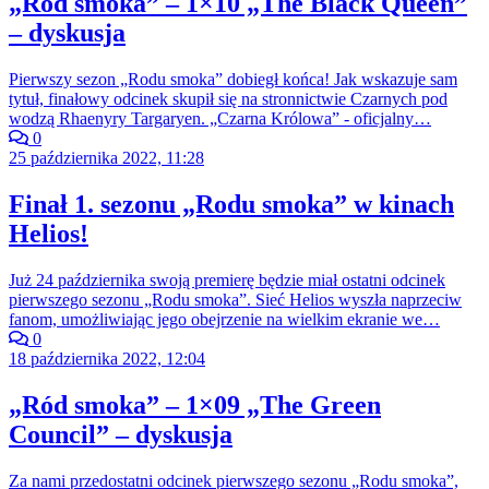
„Ród smoka” – 1×10 „The Black Queen”
– dyskusja
Pierwszy sezon „Rodu smoka” dobiegł końca! Jak wskazuje sam
tytuł, finałowy odcinek skupił się na stronnictwie Czarnych pod
wodzą Rhaenyry Targaryen. „Czarna Królowa” - oficjalny…
0
25 października 2022, 11:28
Finał 1. sezonu „Rodu smoka” w kinach
Helios!
Już 24 października swoją premierę będzie miał ostatni odcinek
pierwszego sezonu „Rodu smoka”. Sieć Helios wyszła naprzeciw
fanom, umożliwiając jego obejrzenie na wielkim ekranie we…
0
18 października 2022, 12:04
„Ród smoka” – 1×09 „The Green
Council” – dyskusja
Za nami przedostatni odcinek pierwszego sezonu „Rodu smoka”,