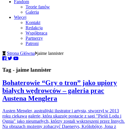
Fandom
Teorie fanów
Galeria
Więcej
Kontakt
Redakcja
Współpraca
Partnerzy
Patroni
Strona Główna
jaime lannister
Tag - jaime lannister
Bohaterowie “Gry o tron” jako upiory
białych wędrowców – galeria prac
Austena Menglera
Austen Mengler, australijski ilustrator i artysta, stworzył w 2013
roku ciekawą galerię, która ukazuje postacie z sagi "Pieśń Lodu i
Ognia" jako nieumarłych, którzy zostali wskrzeszeni przez Innych.
Na obrazach możemy zobaczyć Daenerys, Królobójcę, Jona z