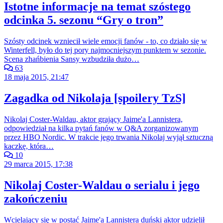
Istotne informacje na temat szóstego
odcinka 5. sezonu “Gry o tron”
Szósty odcinek wzniecił wiele emocji fanów - to, co działo się w
Winterfell, było do tej pory najmocniejszym punktem w sezonie.
Scena zhańbienia Sansy wzbudziła dużo…
63
18 maja 2015, 21:47
Zagadka od Nikolaja [spoilery TzS]
Nikolaj Coster-Waldau, aktor grający Jaime'a Lannistera,
odpowiedział na kilka pytań fanów w Q&A zorganizowanym
przez HBO Nordic. W trakcie jego trwania Nikolaj wyjął sztuczną
kaczkę, która…
10
29 marca 2015, 17:38
Nikolaj Coster-Waldau o serialu i jego
zakończeniu
Wcielający się w postać Jaime'a Lannistera duński aktor udzielił