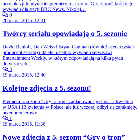
przy okazji londyńskiej premiery 5. sezonu "Gry o tron" krótkiego
wywiadu dla stacji BBC News. Nikolaj…
0
20 marca 2015, 12:31
Twórcy serialu opowiadają o 5. sezonie
David Benioff, Dan Weiss i Bryan Cogman (również scenarzysta i
producent serialu) udzielili ostatnio wywiadu serwisowi
Entertainment Weekly, w którym odpowiadają na kilka pytań
dotyczących…
3
19 marca 2015, 12:40
Kolejne zdjęcia z 5. sezonu!
Premiera 5. sezonu "Gry o tron" zaplanowana jest na 12 kwietnia
w USA i 13 kwietnia w Polsce, ale już wczoraj odbył się zamknięty,
przedpremierowy…
1
19 marca 2015, 11:36
Nowe zdjęcia z 5. sezonu “Gry o tron”