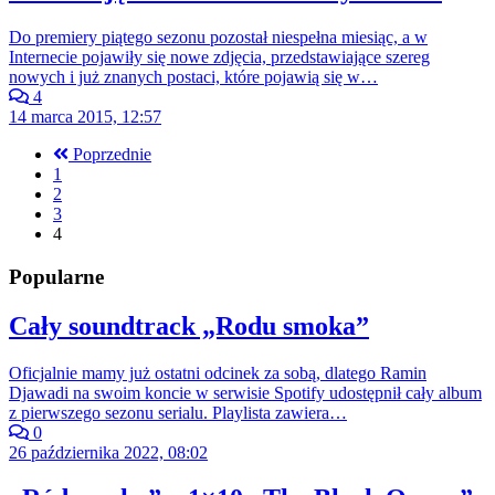
Do premiery piątego sezonu pozostał niespełna miesiąc, a w
Internecie pojawiły się nowe zdjęcia, przedstawiające szereg
nowych i już znanych postaci, które pojawią się w…
4
14 marca 2015, 12:57
Poprzednie
1
2
3
4
Popularne
Cały soundtrack „Rodu smoka”
Oficjalnie mamy już ostatni odcinek za sobą, dlatego Ramin
Djawadi na swoim koncie w serwisie Spotify udostępnił cały album
z pierwszego sezonu serialu. Playlista zawiera…
0
26 października 2022, 08:02