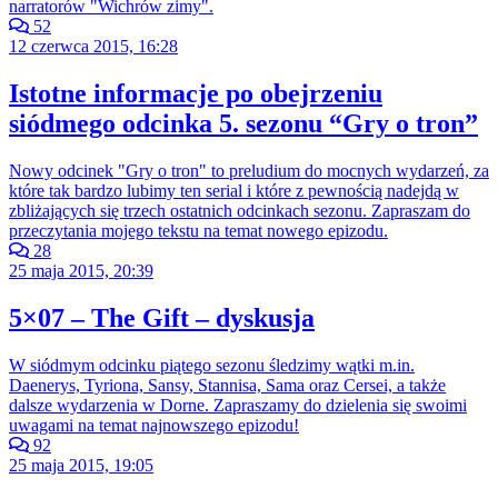
narratorów "Wichrów zimy".
52
12 czerwca 2015, 16:28
Istotne informacje po obejrzeniu
siódmego odcinka 5. sezonu “Gry o tron”
Nowy odcinek "Gry o tron" to preludium do mocnych wydarzeń, za
które tak bardzo lubimy ten serial i które z pewnością nadejdą w
zbliżających się trzech ostatnich odcinkach sezonu. Zapraszam do
przeczytania mojego tekstu na temat nowego epizodu.
28
25 maja 2015, 20:39
5×07 – The Gift – dyskusja
W siódmym odcinku piątego sezonu śledzimy wątki m.in.
Daenerys, Tyriona, Sansy, Stannisa, Sama oraz Cersei, a także
dalsze wydarzenia w Dorne. Zapraszamy do dzielenia się swoimi
uwagami na temat najnowszego epizodu!
92
25 maja 2015, 19:05