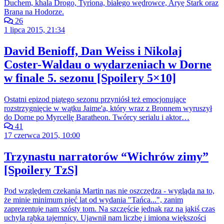
Duchem, khala Drogo, Tyriona, białego wędrowce, Aryę Stark oraz
Brana na Hodorze.
26
1 lipca 2015, 21:34
David Benioff, Dan Weiss i Nikolaj
Coster-Waldau o wydarzeniach w Dorne
w finale 5. sezonu [Spoilery 5×10]
Ostatni epizod piątego sezonu przyniósł też emocjonujące
rozstrzygnięcie w wątku Jaime'a, który wraz z Bronnem wyruszył
do Dorne po Myrcellę Baratheon. Twórcy serialu i aktor…
41
17 czerwca 2015, 10:00
Trzynastu narratorów “Wichrów zimy”
[Spoilery TzS]
Pod względem czekania Martin nas nie oszczędza - wygląda na to,
że minie minimum pięć lat od wydania "Tańca...", zanim
zaprezentuje nam szósty tom. Na szczęście jednak raz na jakiś czas
uchyla rąbka tajemnicy. Ujawnił nam liczbę i imiona większości