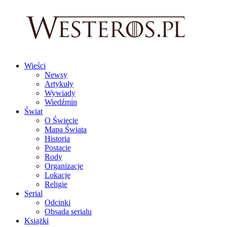
Wieści
Newsy
Artykuły
Wywiady
Wiedźmin
Świat
O Świecie
Mapa Świata
Historia
Postacie
Rody
Organizacje
Lokacje
Religie
Serial
Odcinki
Obsada serialu
Książki