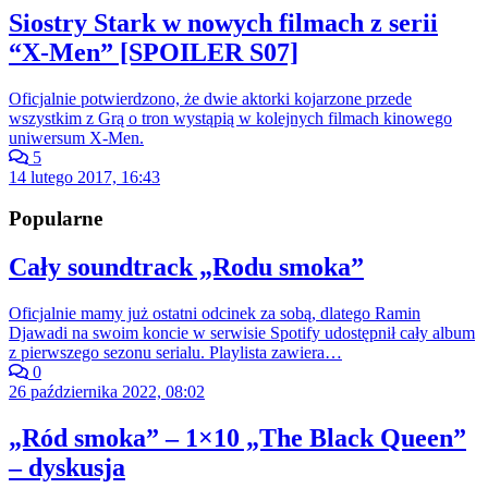
Siostry Stark w nowych filmach z serii
“X-Men” [SPOILER S07]
Oficjalnie potwierdzono, że dwie aktorki kojarzone przede
wszystkim z Grą o tron wystąpią w kolejnych filmach kinowego
uniwersum X-Men.
5
14 lutego 2017, 16:43
Popularne
Cały soundtrack „Rodu smoka”
Oficjalnie mamy już ostatni odcinek za sobą, dlatego Ramin
Djawadi na swoim koncie w serwisie Spotify udostępnił cały album
z pierwszego sezonu serialu. Playlista zawiera…
0
26 października 2022, 08:02
„Ród smoka” – 1×10 „The Black Queen”
– dyskusja