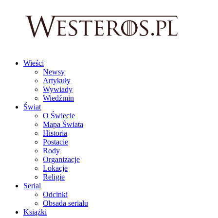
Wieści
Newsy
Artykuły
Wywiady
Wiedźmin
Świat
O Świecie
Mapa Świata
Historia
Postacie
Rody
Organizacje
Lokacje
Religie
Serial
Odcinki
Obsada serialu
Książki