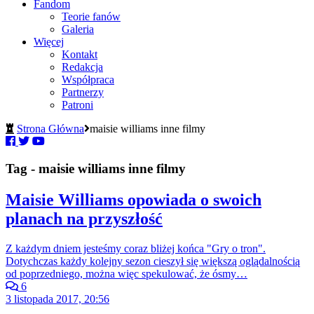
Fandom
Teorie fanów
Galeria
Więcej
Kontakt
Redakcja
Współpraca
Partnerzy
Patroni
Strona Główna
maisie williams inne filmy
Tag - maisie williams inne filmy
Maisie Williams opowiada o swoich
planach na przyszłość
Z każdym dniem jesteśmy coraz bliżej końca "Gry o tron".
Dotychczas każdy kolejny sezon cieszył się większą oglądalnością
od poprzedniego, można więc spekulować, że ósmy…
6
3 listopada 2017, 20:56