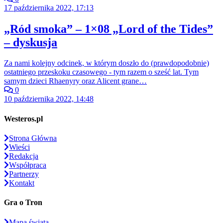
17 października 2022, 17:13
„Ród smoka” – 1×08 „Lord of the Tides”
– dyskusja
Za nami kolejny odcinek, w którym doszło do (prawdopodobnie)
ostatniego przeskoku czasowego - tym razem o sześć lat. Tym
samym dzieci Rhaenyry oraz Alicent grane…
0
10 października 2022, 14:48
Westeros.pl
Strona Główna
Wieści
Redakcja
Współpraca
Partnerzy
Kontakt
Gra o Tron
Mapa świata