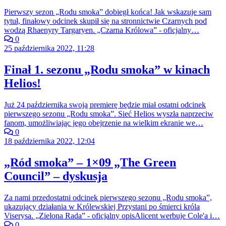
Pierwszy sezon „Rodu smoka” dobiegł końca! Jak wskazuje sam
tytuł, finałowy odcinek skupił się na stronnictwie Czarnych pod
wodzą Rhaenyry Targaryen. „Czarna Królowa” - oficjalny…
0
25 października 2022, 11:28
Finał 1. sezonu „Rodu smoka” w kinach
Helios!
Już 24 października swoją premierę będzie miał ostatni odcinek
pierwszego sezonu „Rodu smoka”. Sieć Helios wyszła naprzeciw
fanom, umożliwiając jego obejrzenie na wielkim ekranie we…
0
18 października 2022, 12:04
„Ród smoka” – 1×09 „The Green
Council” – dyskusja
Za nami przedostatni odcinek pierwszego sezonu „Rodu smoka”,
ukazujący działania w Królewskiej Przystani po śmierci króla
Viserysa. „Zielona Rada” - oficjalny opisAlicent werbuje Cole'a i…
0