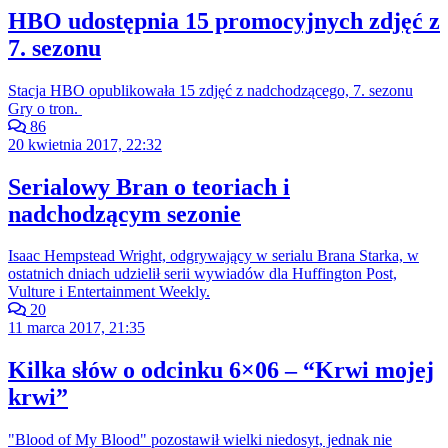
HBO udostępnia 15 promocyjnych zdjęć z
7. sezonu
Stacja HBO opublikowała 15 zdjęć z nadchodzącego, 7. sezonu
Gry o tron.
86
20 kwietnia 2017, 22:32
Serialowy Bran o teoriach i
nadchodzącym sezonie
Isaac Hempstead Wright, odgrywający w serialu Brana Starka, w
ostatnich dniach udzielił serii wywiadów dla Huffington Post,
Vulture i Entertainment Weekly.
20
11 marca 2017, 21:35
Kilka słów o odcinku 6×06 – “Krwi mojej
krwi”
"Blood of My Blood" pozostawił wielki niedosyt, jednak nie