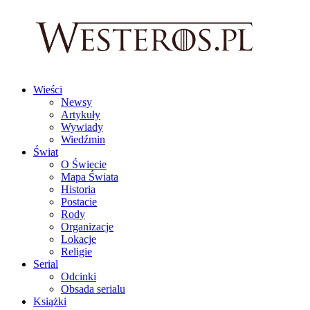
Wieści
Newsy
Artykuły
Wywiady
Wiedźmin
Świat
O Świecie
Mapa Świata
Historia
Postacie
Rody
Organizacje
Lokacje
Religie
Serial
Odcinki
Obsada serialu
Książki