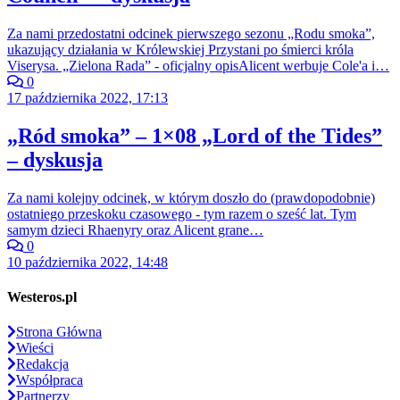
Za nami przedostatni odcinek pierwszego sezonu „Rodu smoka”,
ukazujący działania w Królewskiej Przystani po śmierci króla
Viserysa. „Zielona Rada” - oficjalny opisAlicent werbuje Cole'a i…
0
17 października 2022, 17:13
„Ród smoka” – 1×08 „Lord of the Tides”
– dyskusja
Za nami kolejny odcinek, w którym doszło do (prawdopodobnie)
ostatniego przeskoku czasowego - tym razem o sześć lat. Tym
samym dzieci Rhaenyry oraz Alicent grane…
0
10 października 2022, 14:48
Westeros.pl
Strona Główna
Wieści
Redakcja
Współpraca
Partnerzy