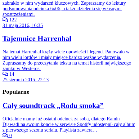
zabrakło w nim wydarzeń kluczowych. Zapraszamy do lektury
podsumowania odcinka 6x06, a także dzielenia się własnymi
spostrzeżeniami.
122
31 maja 2016, 16:35
Tajemnice Harrenhal
Na temat Harrenhal krąży wiele opowieści i legend. Panowało w
nim wielu lordów i miały miejsce bardzo ważne wydarzenia.
Zapraszamy do przeczytania tekstu na temat historii największego
zamku w Westeros.
14
25 sierpnia 2015, 22:13
Popularne
Cały soundtrack „Rodu smoka”
Oficjalnie mamy już ostatni odcinek za sobą, dlatego Ramin
Djawadi na swoim koncie w serwisie Spotify udostępnił cały album
z pierwszego sezonu serialu. Playlista zawiera…
0