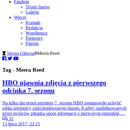
Fandom
Teorie fanów
Galeria
Więcej
Kontakt
Redakcja
Współpraca
Partnerzy
Patroni
Strona Główna
Meera Reed
Tag - Meera Reed
HBO ujawnia zdjęcia z pierwszego
odcinka 7. sezonu
Na kilka dni przed premierą 7. sezonu HBO postanowiło uchylić
rąbka tajemnicy zniecierpliwionym fanom. 8 zdjęć opublikowanych
przez twórców zdradza sporo informacji o pierwszym epizodzie,…
32
13 lipca 2017, 22:15