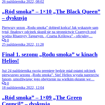
26 października 2022, 08:02
„Ród smoka” – 1×10 „The Black Queen”
– dyskusja
Pierwszy sezon „Rodu smoka” dobiegł końca! Jak wskazuje sam
tytuł, finałowy odcinek skupił się na stronnictwie Czarnych pod
wodzą Rhaenyry Targaryen. „Czarna Królowa” - oficjalny…
0
25 października 2022, 11:28
Finał 1. sezonu „Rodu smoka” w kinach
Helios!
Już 24 października swoją premierę będzie miał ostatni odcinek
pierwszego sezonu „Rodu smoka”. Sieć Helios wyszła naprzeciw
fanom, umożliwiając jego obejrzenie na wielkim ekranie we…
0
18 października 2022, 12:04
„Ród smoka” – 1×09 „The Green
Council” – dyskusja