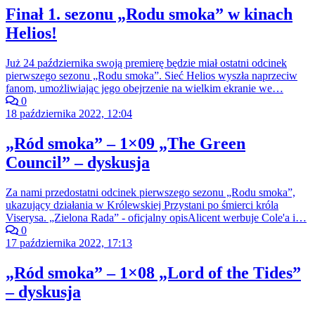
Finał 1. sezonu „Rodu smoka” w kinach
Helios!
Już 24 października swoją premierę będzie miał ostatni odcinek
pierwszego sezonu „Rodu smoka”. Sieć Helios wyszła naprzeciw
fanom, umożliwiając jego obejrzenie na wielkim ekranie we…
0
18 października 2022, 12:04
„Ród smoka” – 1×09 „The Green
Council” – dyskusja
Za nami przedostatni odcinek pierwszego sezonu „Rodu smoka”,
ukazujący działania w Królewskiej Przystani po śmierci króla
Viserysa. „Zielona Rada” - oficjalny opisAlicent werbuje Cole'a i…
0
17 października 2022, 17:13
„Ród smoka” – 1×08 „Lord of the Tides”
– dyskusja