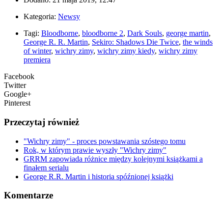
Kategoria:
Newsy
Tagi:
Bloodborne
,
bloodborne 2
,
Dark Souls
,
george martin
,
George R. R. Martin
,
Sekiro: Shadows Die Twice
,
the winds
of winter
,
wichry zimy
,
wichry zimy kiedy
,
wichry zimy
premiera
Facebook
Twitter
Google+
Pinterest
Przeczytaj również
"Wichry zimy" - proces powstawania szóstego tomu
Rok, w którym prawie wyszły "Wichry zimy"
GRRM zapowiada różnice między kolejnymi książkami a
finałem serialu
George R.R. Martin i historia spóźnionej książki
Komentarze