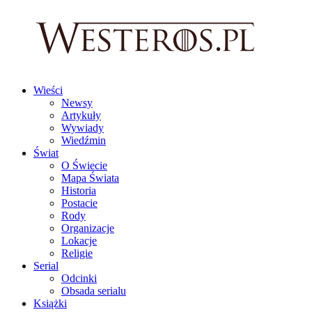
Wieści
Newsy
Artykuły
Wywiady
Wiedźmin
Świat
O Świecie
Mapa Świata
Historia
Postacie
Rody
Organizacje
Lokacje
Religie
Serial
Odcinki
Obsada serialu
Książki