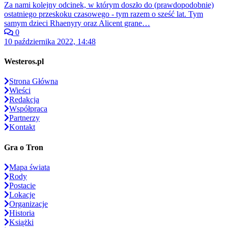
Za nami kolejny odcinek, w którym doszło do (prawdopodobnie)
ostatniego przeskoku czasowego - tym razem o sześć lat. Tym
samym dzieci Rhaenyry oraz Alicent grane…
0
10 października 2022, 14:48
Westeros.pl
Strona Główna
Wieści
Redakcja
Współpraca
Partnerzy
Kontakt
Gra o Tron
Mapa świata
Rody
Postacie
Lokacje
Organizacje
Historia
Książki