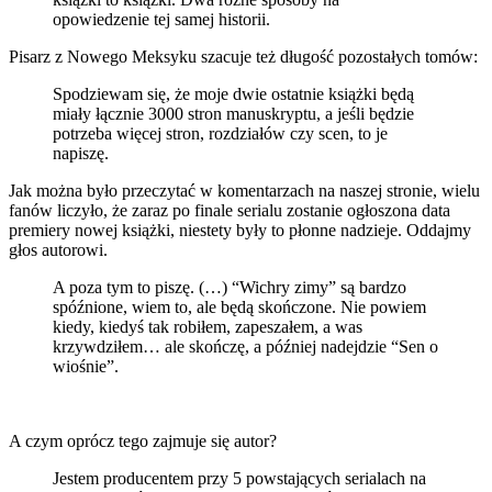
opowiedzenie tej samej historii.
Pisarz z Nowego Meksyku szacuje też długość pozostałych tomów:
Spodziewam się, że moje dwie ostatnie książki będą
miały łącznie 3000 stron manuskryptu, a jeśli będzie
potrzeba więcej stron, rozdziałów czy scen, to je
napiszę.
Jak można było przeczytać w komentarzach na naszej stronie, wielu
fanów liczyło, że zaraz po finale serialu zostanie ogłoszona data
premiery nowej książki, niestety były to płonne nadzieje. Oddajmy
głos autorowi.
A poza tym to piszę. (…) “Wichry zimy” są bardzo
spóźnione, wiem to, ale będą skończone. Nie powiem
kiedy, kiedyś tak robiłem, zapeszałem, a was
krzywdziłem… ale skończę, a później nadejdzie “Sen o
wiośnie”.
A czym oprócz tego zajmuje się autor?
Jestem producentem przy 5 powstających serialach na