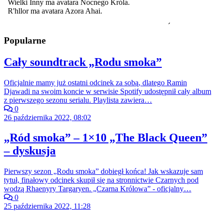
Popularne
Cały soundtrack „Rodu smoka”
Oficjalnie mamy już ostatni odcinek za sobą, dlatego Ramin
Djawadi na swoim koncie w serwisie Spotify udostępnił cały album
z pierwszego sezonu serialu. Playlista zawiera…
0
26 października 2022, 08:02
„Ród smoka” – 1×10 „The Black Queen”
– dyskusja
Pierwszy sezon „Rodu smoka” dobiegł końca! Jak wskazuje sam
tytuł, finałowy odcinek skupił się na stronnictwie Czarnych pod
wodzą Rhaenyry Targaryen. „Czarna Królowa” - oficjalny…
0
25 października 2022, 11:28