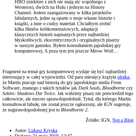
HBO (niektóre z nich nie mają nic wspólnego z
Westeros), dwóch na Hulu i jednym na History
Channel. Jestem zaangażowany w kilka projektów
fabularnych, jedne są oparte o moje własne historie i
książki, a inne o cudzy materiał. Chciałbym zrobić
kilka filmów krótkometrażowych, adaptacji
klasycznych historii napisanych przez najbardziej
błyskotliwych, ekscentrycznych i oryginalnych pisarzy
w naszym gatunku. Byłem konsultantem japońskiej gry
komputerowej. A poza tym jest jeszcze Meow Wolf…
Fragment na temat gry komputerowej wydaje się być najbardziej
interesujący w całej wypowiedzi. Od paru miesięcy krążyła
plotka
,
że Martin pracuje nad historią do gry japońskiego studia From
Software, znanego z takich tytułów jak
Dark Souls
,
Bloodborne
czy
Sekiro: Shadows Die Twice
. Jak widzimy pisarz nie potwierdził tego
całkowicie, ale mocno uprawdopodobnił. Tytuł, dla którego Martin
konsultował fabułę, nie został jeszcze ogłoszony, ale IGN sugeruje,
że najprawdopodobniej jest to
Bloodborne 2
.
Źródło: IGN,
Not a Blog
Autor:
Lukasz Kryska
Dodano: 21 maja 2019, 12:47