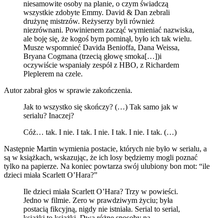
niesamowite osoby na planie, o czym świadczą
wszystkie zdobyte Emmy. David & Dan zebrali
drużynę mistrzów. Reżyserzy byli również
niezrównani. Powinienem zacząć wymieniać nazwiska,
ale boję się, że kogoś bym pominął, było ich tak wielu.
Musze wspomnieć Davida Benioffa, Dana Weissa,
Bryana Cogmana (trzecią głowę smoka[…])i
oczywiście wspaniały zespół z HBO, z Richardem
Pleplerem na czele.
Autor zabrał głos w sprawie zakończenia.
Jak to wszystko się skończy? (…) Tak samo jak w
serialu? Inaczej?
Cóż… tak. I nie. I tak. I nie. I tak. I nie. I tak. (…)
Następnie Martin wymienia postacie, których nie było w serialu, a
są w książkach, wskazując, że ich losy będziemy mogli poznać
tylko na papierze. Na koniec powtarza swój ulubiony bon mot: “ile
dzieci miała Scarlett O’Hara?”
Ile dzieci miała Scarlett O’Hara? Trzy w powieści.
Jedno w filmie. Zero w prawdziwym życiu; była
postacią fikcyjną, nigdy nie istniała. Serial to serial,
książki to książki. Dwa różne sposoby na