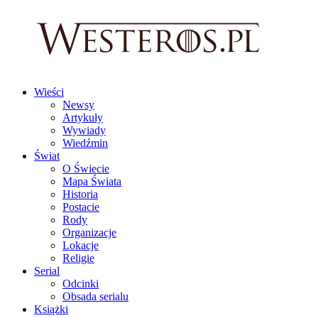
Wieści
Newsy
Artykuły
Wywiady
Wiedźmin
Świat
O Świecie
Mapa Świata
Historia
Postacie
Rody
Organizacje
Lokacje
Religie
Serial
Odcinki
Obsada serialu
Książki