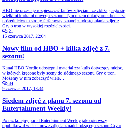
HBO nie przestaje rozpieszczać fanów zdjęciami ze zbliżającego się
wielkimi krokami nowego sezonu. Tym razem dotarły one do nas za
pośrednictwem strony farfaraway, znanej z udostępniania zdjęć z
Gry o tron w wysokiej rozdzielczości.
21
15 czerwca 2017, 22:04
Nowy film od HBO + kilka zdjęć z 7.
sezonu!
Kanał HBO Nordic udostępnił materiał zza kulis dotyczący miejsc,
w których kręcone były sceny do siódmego sezonu Gry o tron.
Możemy w nim zobaczyć wiele…
34
9 czerwca 2017, 18:34
Siedem zdjęć z planu 7. sezonu od
Entertainment Weekly!
Po raz kolejny portal Entertainment Weekly jako pierwszy
opublikował w sieci nowe zdjęcia z nadchodzącego sezonu Gry o