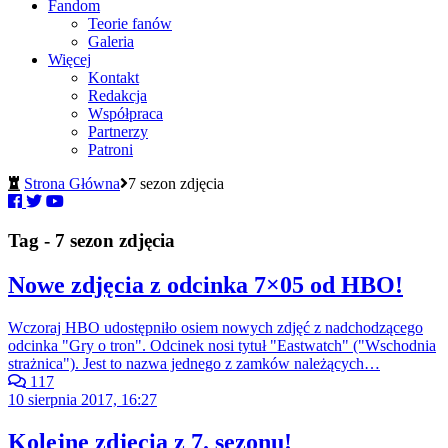
Fandom
Teorie fanów
Galeria
Więcej
Kontakt
Redakcja
Współpraca
Partnerzy
Patroni
Strona Główna
7 sezon zdjęcia
Tag - 7 sezon zdjęcia
Nowe zdjęcia z odcinka 7×05 od HBO!
Wczoraj HBO udostępniło osiem nowych zdjęć z nadchodzącego
odcinka "Gry o tron". Odcinek nosi tytuł "Eastwatch" ("Wschodnia
strażnica"). Jest to nazwa jednego z zamków należących…
117
10 sierpnia 2017, 16:27
Kolejne zdjęcia z 7. sezonu!