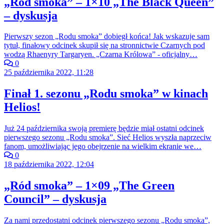
„Ród smoka” – 1×10 „The Black Queen”
– dyskusja
Pierwszy sezon „Rodu smoka” dobiegł końca! Jak wskazuje sam
tytuł, finałowy odcinek skupił się na stronnictwie Czarnych pod
wodzą Rhaenyry Targaryen. „Czarna Królowa” - oficjalny…
0
25 października 2022, 11:28
Finał 1. sezonu „Rodu smoka” w kinach
Helios!
Już 24 października swoją premierę będzie miał ostatni odcinek
pierwszego sezonu „Rodu smoka”. Sieć Helios wyszła naprzeciw
fanom, umożliwiając jego obejrzenie na wielkim ekranie we…
0
18 października 2022, 12:04
„Ród smoka” – 1×09 „The Green
Council” – dyskusja
Za nami przedostatni odcinek pierwszego sezonu „Rodu smoka”,