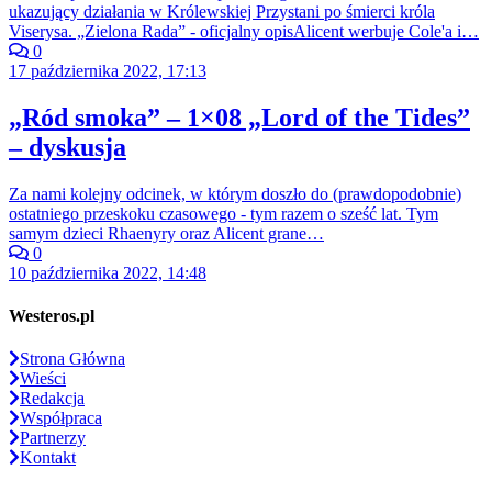
ukazujący działania w Królewskiej Przystani po śmierci króla
Viserysa. „Zielona Rada” - oficjalny opisAlicent werbuje Cole'a i…
0
17 października 2022, 17:13
„Ród smoka” – 1×08 „Lord of the Tides”
– dyskusja
Za nami kolejny odcinek, w którym doszło do (prawdopodobnie)
ostatniego przeskoku czasowego - tym razem o sześć lat. Tym
samym dzieci Rhaenyry oraz Alicent grane…
0
10 października 2022, 14:48
Westeros.pl
Strona Główna
Wieści
Redakcja
Współpraca
Partnerzy
Kontakt