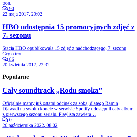
tron.
90
22 maja 2017, 20:02
HBO udostępnia 15 promocyjnych zdjęć z
7. sezonu
Stacja HBO opublikowała 15 zdjęć z nadchodzącego, 7. sezonu
Gry o tron.
86
20 kwietnia 2017, 22:32
Popularne
Cały soundtrack „Rodu smoka”
Oficjalnie mamy już ostatni odcinek za sobą, dlatego Ramin
Djawadi na swoim koncie w serwisie Spotify udostępnił cały album
z pierwszego sezonu serialu. Playlista zawiera…
0
26 października 2022, 08:02