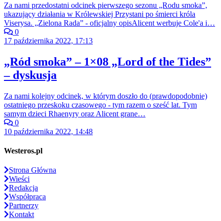
Za nami przedostatni odcinek pierwszego sezonu „Rodu smoka”,
ukazujący działania w Królewskiej Przystani po śmierci króla
Viserysa. „Zielona Rada” - oficjalny opisAlicent werbuje Cole'a i…
0
17 października 2022, 17:13
„Ród smoka” – 1×08 „Lord of the Tides”
– dyskusja
Za nami kolejny odcinek, w którym doszło do (prawdopodobnie)
ostatniego przeskoku czasowego - tym razem o sześć lat. Tym
samym dzieci Rhaenyry oraz Alicent grane…
0
10 października 2022, 14:48
Westeros.pl
Strona Główna
Wieści
Redakcja
Współpraca
Partnerzy
Kontakt