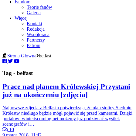
Fandom
Teorie fanów
Galeria
Więcej
Kontakt
Redakcja
Współpraca
Partnerzy
Patroni
Strona Główna
belfast
Tag - belfast
Prace nad planem Królewskiej Przystani
już na ukończeniu [zdjęcia]
Najnowsze zdjęcia z Belfastu potwierdzają, że plan stolicy Siedmiu
Królestw niedługo będzie mógł pojawić się przed kamerami. Dzięki
portalowi winteriscoming.net możemy już podziwiać wysiłek
scenografów i…
10
9 marca 2018, 11:42