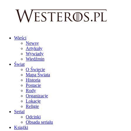
Wieści
Newsy
Artykuły
Wywiady
Wiedźmin
Świat
O Świecie
Mapa Świata
Historia
Postacie
Rody
Organizacje
Lokacje
Religie
Serial
Odcinki
Obsada serialu
Książki