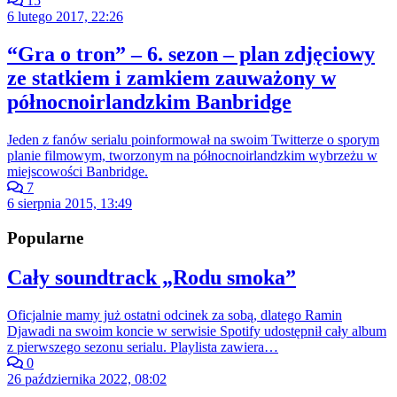
15
6 lutego 2017, 22:26
“Gra o tron” – 6. sezon – plan zdjęciowy
ze statkiem i zamkiem zauważony w
północnoirlandzkim Banbridge
Jeden z fanów serialu poinformował na swoim Twitterze o sporym
planie filmowym, tworzonym na północnoirlandzkim wybrzeżu w
miejscowości Banbridge.
7
6 sierpnia 2015, 13:49
Popularne
Cały soundtrack „Rodu smoka”
Oficjalnie mamy już ostatni odcinek za sobą, dlatego Ramin
Djawadi na swoim koncie w serwisie Spotify udostępnił cały album
z pierwszego sezonu serialu. Playlista zawiera…
0
26 października 2022, 08:02