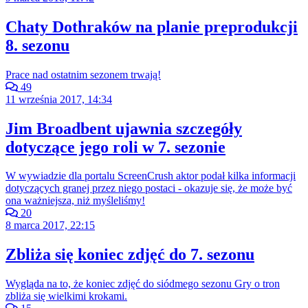
Chaty Dothraków na planie preprodukcji
8. sezonu
Prace nad ostatnim sezonem trwają!
49
11 września 2017, 14:34
Jim Broadbent ujawnia szczegóły
dotyczące jego roli w 7. sezonie
W wywiadzie dla portalu ScreenCrush aktor podał kilka informacji
dotyczących granej przez niego postaci - okazuje się, że może być
ona ważniejsza, niż myśleliśmy!
20
8 marca 2017, 22:15
Zbliża się koniec zdjęć do 7. sezonu
Wygląda na to, że koniec zdjęć do siódmego sezonu Gry o tron
zbliża się wielkimi krokami.