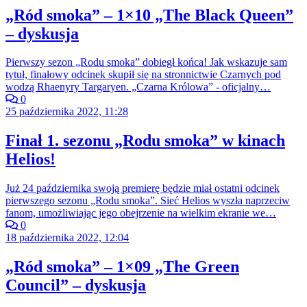
„Ród smoka” – 1×10 „The Black Queen”
– dyskusja
Pierwszy sezon „Rodu smoka” dobiegł końca! Jak wskazuje sam
tytuł, finałowy odcinek skupił się na stronnictwie Czarnych pod
wodzą Rhaenyry Targaryen. „Czarna Królowa” - oficjalny…
0
25 października 2022, 11:28
Finał 1. sezonu „Rodu smoka” w kinach
Helios!
Już 24 października swoją premierę będzie miał ostatni odcinek
pierwszego sezonu „Rodu smoka”. Sieć Helios wyszła naprzeciw
fanom, umożliwiając jego obejrzenie na wielkim ekranie we…
0
18 października 2022, 12:04
„Ród smoka” – 1×09 „The Green
Council” – dyskusja