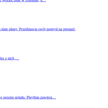
cym WorldConie w Dublinie, a…
 inne plany. Przedstawia swój pomysł na prequel.
lku z nich,…
o sezonu serialu. Playlista zawiera…