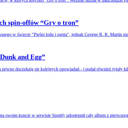
lokacje, w których kręcono "Grę o tron". Weźmie udział w nadchodzą
ch spin-offów “Gry o tron”
zonego w świecie "Pieśni lodu i ognia", jednak George R. R. Martin ma
 “Dunk and Egg”
 pewno doczekają się kolejnych opowiadań - i podał również tytuły ki
na swoim koncie w serwisie Spotify udostępnił cały album z pierwszeg