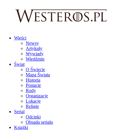
Wieści
Newsy
Artykuły
Wywiady
Wiedźmin
Świat
O Świecie
Mapa Świata
Historia
Postacie
Rody
Organizacje
Lokacje
Religie
Serial
Odcinki
Obsada serialu
Książki