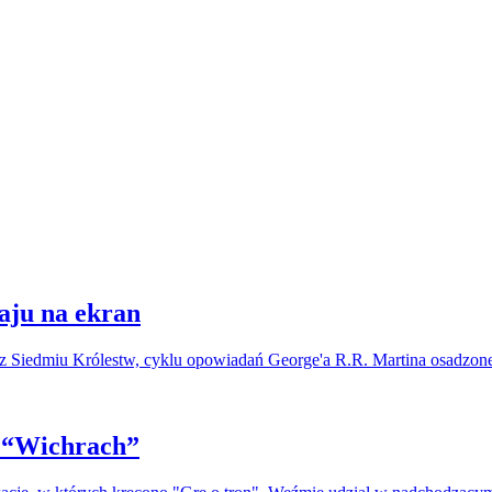
aju na ekran
i z Siedmiu Królestw, cyklu opowiadań George'a R.R. Martina osadz
o “Wichrach”