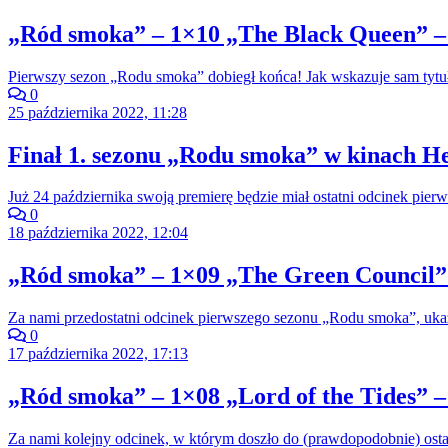
„Ród smoka” – 1×10 „The Black Queen” –
Pierwszy sezon „Rodu smoka” dobiegł końca! Jak wskazuje sam tytuł
0
25 października 2022, 11:28
Finał 1. sezonu „Rodu smoka” w kinach He
Już 24 października swoją premierę będzie miał ostatni odcinek pi
0
18 października 2022, 12:04
„Ród smoka” – 1×09 „The Green Council” 
Za nami przedostatni odcinek pierwszego sezonu „Rodu smoka”, ukazu
0
17 października 2022, 17:13
„Ród smoka” – 1×08 „Lord of the Tides” –
Za nami kolejny odcinek, w którym doszło do (prawdopodobnie) ost