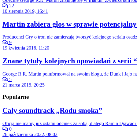
Obecnie George R.R. Martin znajduje się w Irlandii. Zwiedza tam 
22
10 sierpnia 2019, 16:41
Martin zabiera głos w sprawie potencjalny
Producenci Gry o tron nie zamierzają tworzyć kolejnego serialu osad
9
19 kwietnia 2016, 11:20
Znane tytuły kolejnych opowiadań z serii
George R.R. Martin poinformował na swoim blogu, że Dunk i Jajo na
5
21 marca 2015, 20:25
Popularne
Cały soundtrack „Rodu smoka”
Oficjalnie mamy już ostatni odcinek za sobą, dlatego Ramin Djawadi 
0
26 października 2022, 08:02