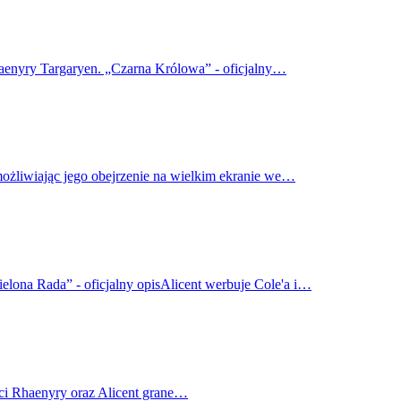
haenyry Targaryen. „Czarna Królowa” - oficjalny…
możliwiając jego obejrzenie na wielkim ekranie we…
elona Rada” - oficjalny opisAlicent werbuje Cole'a i…
ci Rhaenyry oraz Alicent grane…