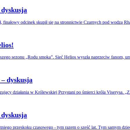
 dyskusja
, finałowy odcinek skupił się na stronnictwie Czarnych pod wodzą R
lios!
erwszego sezonu „Rodu smoka”. Sieć Helios wyszła naprzeciw fanom, u
– dyskusja
jący działania w Królewskiej Przystani po śmierci króla Viserysa. „Zi
 dyskusja
atniego przeskoku czasowego - tym razem o sześć lat. Tym samym dzie