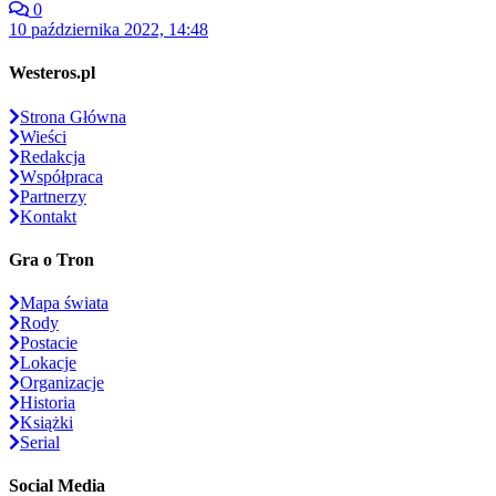
0
10 października 2022, 14:48
Westeros.pl
Strona Główna
Wieści
Redakcja
Współpraca
Partnerzy
Kontakt
Gra o Tron
Mapa świata
Rody
Postacie
Lokacje
Organizacje
Historia
Książki
Serial
Social Media