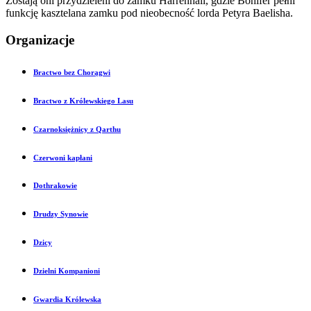
Zostają oni przydzieleni do zamku Harrenhall, gdzie Bonifer pełni
funkcję kasztelana zamku pod nieobecność lorda Petyra Baelisha.
Organizacje
Bractwo bez Chorągwi
Bractwo z Królewskiego Lasu
Czarnoksiężnicy z Qarthu
Czerwoni kapłani
Dothrakowie
Drudzy Synowie
Dzicy
Dzielni Kompanioni
Gwardia Królewska