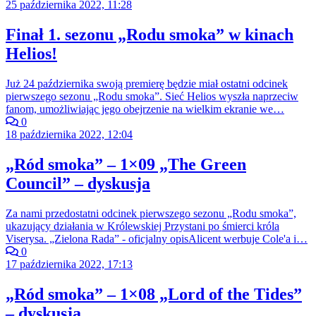
25 października 2022, 11:28
Finał 1. sezonu „Rodu smoka” w kinach
Helios!
Już 24 października swoją premierę będzie miał ostatni odcinek
pierwszego sezonu „Rodu smoka”. Sieć Helios wyszła naprzeciw
fanom, umożliwiając jego obejrzenie na wielkim ekranie we…
0
18 października 2022, 12:04
„Ród smoka” – 1×09 „The Green
Council” – dyskusja
Za nami przedostatni odcinek pierwszego sezonu „Rodu smoka”,
ukazujący działania w Królewskiej Przystani po śmierci króla
Viserysa. „Zielona Rada” - oficjalny opisAlicent werbuje Cole'a i…
0
17 października 2022, 17:13
„Ród smoka” – 1×08 „Lord of the Tides”
– dyskusja