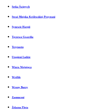
Setka Świętych
Straż Miejska Królewskiej Przystani
Synowie Harpii
Tęczowa Gwardia
Trzynastu
Utopieni Ludzie
Wiara Wojująca
Wróble
Wrony Burzy
Zasmuceni
Żelazna Flota