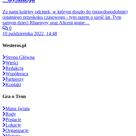
Za nami kolejny odcinek, w którym doszło do (prawdopodobnie)
ostatniego przeskoku czasowego - tym razem o sześć lat. Tym
samym dzieci Rhaenyry oraz Alicent grane…
0
10 października 2022, 14:48
Westeros.pl
Strona Główna
Wieści
Redakcja
Współpraca
Partnerzy
Kontakt
Gra o Tron
Mapa świata
Rody
Postacie
Lokacje
Organizacje
Historia