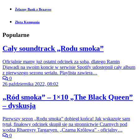
Żelazny Bank z Braavos
Złota Kompania
Popularne
Cały soundtrack „Rodu smoka”
Oficjalnie mamy już ostatni odcinek za sobą, dlatego Ramin
Djawadi na swoim koncie w serwisie Spotify udostępnił cały album
z pierwszego sezonu serialu. Playlista zawiera…
0
26 października 2022, 08:02
„Ród smoka” – 1×10 „The Black Queen”
– dyskusja
Pierwszy sezon „Rodu smoka” dobiegł końca! Jak wskazuje sam
tytuł, finałowy odcinek skupił się na stronnictwie Czarnych pod
wodzą Rhaenyry Targaryen. „Czarna Królowa” - oficjalny…
0