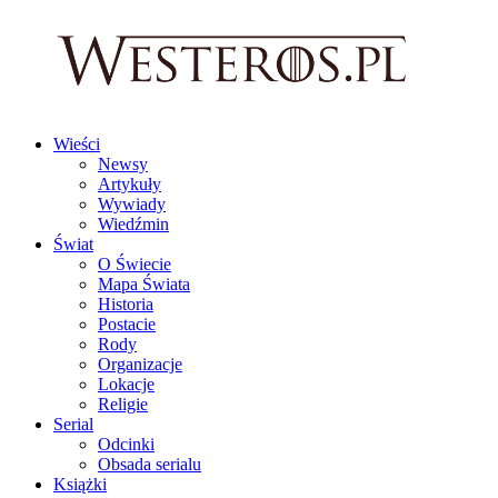
Wieści
Newsy
Artykuły
Wywiady
Wiedźmin
Świat
O Świecie
Mapa Świata
Historia
Postacie
Rody
Organizacje
Lokacje
Religie
Serial
Odcinki
Obsada serialu
Książki