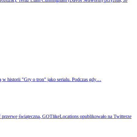
(Goździk). Teraz Liam Cunningham (Davos Seaworth) przyznał, że
 w historii "Gry o tron" jako serialu. Podczas gdy…
ć przerwę świąteczną, GOTlikeLocations opublikowało na Twitterze