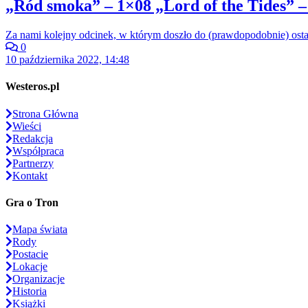
„Ród smoka” – 1×08 „Lord of the Tides” –
Za nami kolejny odcinek, w którym doszło do (prawdopodobnie) ost
0
10 października 2022, 14:48
Westeros.pl
Strona Główna
Wieści
Redakcja
Współpraca
Partnerzy
Kontakt
Gra o Tron
Mapa świata
Rody
Postacie
Lokacje
Organizacje
Historia
Książki