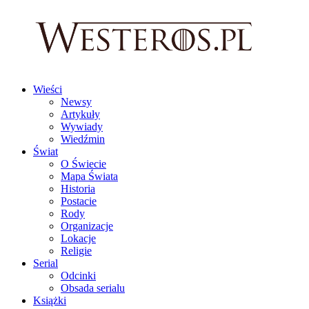
Wieści
Newsy
Artykuły
Wywiady
Wiedźmin
Świat
O Świecie
Mapa Świata
Historia
Postacie
Rody
Organizacje
Lokacje
Religie
Serial
Odcinki
Obsada serialu
Książki