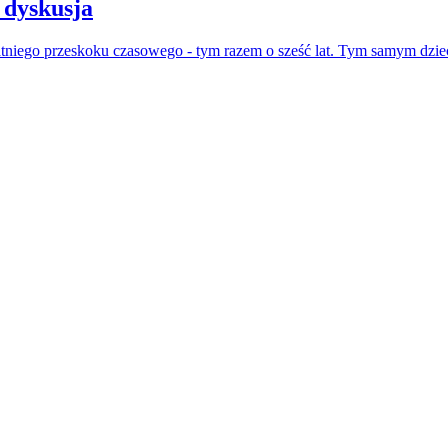
 dyskusja
atniego przeskoku czasowego - tym razem o sześć lat. Tym samym dzie