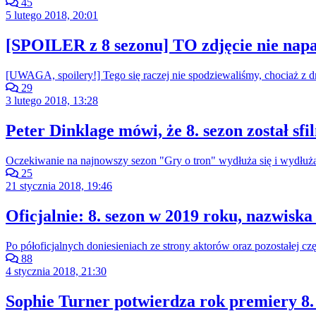
45
5 lutego 2018, 20:01
[SPOILER z 8 sezonu] TO zdjęcie nie na
[UWAGA, spoilery!] Tego się raczej nie spodziewaliśmy, chociaż z dru
29
3 lutego 2018, 13:28
Peter Dinklage mówi, że 8. sezon został sf
Oczekiwanie na najnowszy sezon "Gry o tron" wydłuża się i wydłuż
25
21 stycznia 2018, 19:46
Oficjalnie: 8. sezon w 2019 roku, nazwiska
Po półoficjalnych doniesieniach ze strony aktorów oraz pozostałej c
88
4 stycznia 2018, 21:30
Sophie Turner potwierdza rok premiery 8.