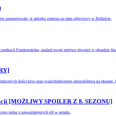
u
en zasugerowało, iż aktorka zmierza na plan zdjęciowy w Belfaście.
ronikach Frankensteina, znalazł swoje miejsce również w obsadzie fi
ERY]
ntuicznych ilości krwi oraz wszechobecnego okrucieństwa na ekranie. C
orwacji [MOŻLIWY SPOILER Z 8. SEZONU]
go jedną z najważniejszych ról w serialu.