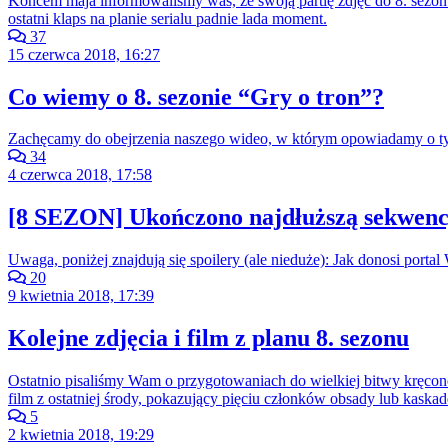
Końcem maja informowaliśmy was, że swoją partię zdjęć do 8. sezo
ostatni klaps na planie serialu padnie lada moment.
37
15 czerwca 2018, 16:27
Co wiemy o 8. sezonie “Gry o tron”?
Zachęcamy do obejrzenia naszego wideo, w którym opowiadamy o tym,
34
4 czerwca 2018, 17:58
[8 SEZON] Ukończono najdłuższą sekwencję
Uwaga, poniżej znajdują się spoilery (ale nieduże): Jak donosi port
20
9 kwietnia 2018, 17:39
Kolejne zdjęcia i film z planu 8. sezonu
Ostatnio pisaliśmy Wam o przygotowaniach do wielkiej bitwy kręcon
film z ostatniej środy, pokazujący pięciu członków obsady lub kask
5
2 kwietnia 2018, 19:29