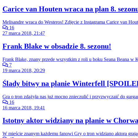
Carice van Houten wraca na plan 8. sezon
Melisandre wraca do Westeros! Zdjęcie z Instagrama Carice van Hout
16
27 marca 2018, 21:47
Frank Blake w obsadzie 8. sezonu!
Frank Blake, znany przede wszystkim z roli u boku Seana Beana w K
7
19 marca 2018, 20:29
Ślady bitwy na planie Winterfell [SPOIL
Gra o tron zdążyła nas już mocno znieczulić i przyzwyczaić do garga
16
16 marca 2018, 19:41
Istotny aktor widziany na planie w Ch
W mieście znanym każdemu fanowi Gry o tron widziano aktora grające