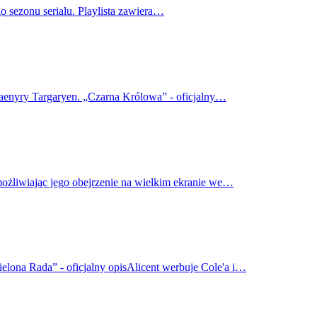
o sezonu serialu. Playlista zawiera…
haenyry Targaryen. „Czarna Królowa” - oficjalny…
możliwiając jego obejrzenie na wielkim ekranie we…
elona Rada” - oficjalny opisAlicent werbuje Cole'a i…