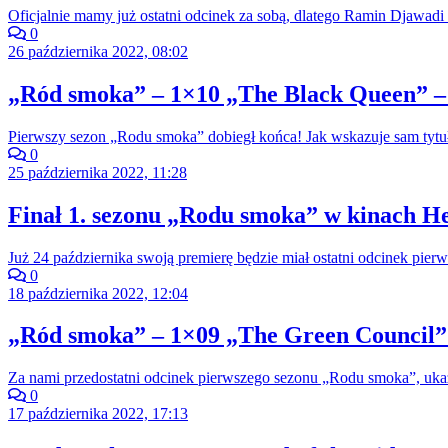
Oficjalnie mamy już ostatni odcinek za sobą, dlatego Ramin Djawadi 
0
26 października 2022, 08:02
„Ród smoka” – 1×10 „The Black Queen” –
Pierwszy sezon „Rodu smoka” dobiegł końca! Jak wskazuje sam tytuł
0
25 października 2022, 11:28
Finał 1. sezonu „Rodu smoka” w kinach He
Już 24 października swoją premierę będzie miał ostatni odcinek pi
0
18 października 2022, 12:04
„Ród smoka” – 1×09 „The Green Council” 
Za nami przedostatni odcinek pierwszego sezonu „Rodu smoka”, ukazu
0
17 października 2022, 17:13