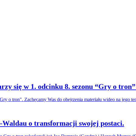
rzy się w 1. odcinku 8. sezonu “Gry o tron”
Gry o tron". Zachęcamy Was do obejrzenia materiału wideo na jego tem
-Waldau o transformacji swojej postaci.