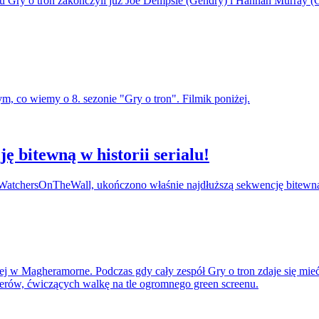
nu Gry o tron zakończyli już Joe Dempsie (Gendry) i Hannah Murray 
 co wiemy o 8. sezonie "Gry o tron". Filmik poniżej.
 bitewną w historii serialu!
al WatchersOnTheWall, ukończono właśnie najdłuższą sekwencję bitewną
ej w Magheramorne. Podczas gdy cały zespół Gry o tron zdaje się mie
aderów, ćwiczących walkę na tle ogromnego green screenu.