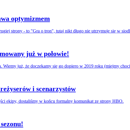
pawa optymizmem
giej strony - to "Gra o tron", tutaj nikt długo nie utrzymuje się w si
ilmowany już w połowie!
a. Wiemy już, że doczekamy się go dopiero w 2019 roku (miejmy choc
 reżyserów i scenarzystów
zęści ekipy, dostaliśmy w końcu formalny komunikat ze strony HBO.
 sezonu!