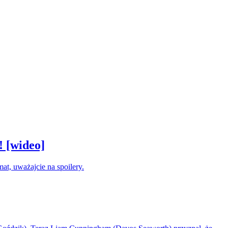
! [wideo]
at, uważajcie na spoilery.