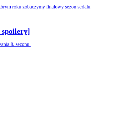
tórym roku zobaczymy finałowy sezon serialu.
spoilery]
ania 8. sezonu.