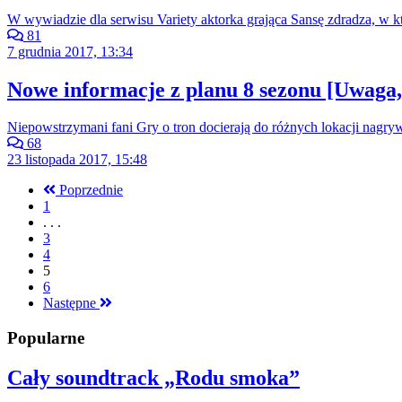
W wywiadzie dla serwisu Variety aktorka grająca Sansę zdradza, w k
81
7 grudnia 2017, 13:34
Nowe informacje z planu 8 sezonu [Uwaga, 
Niepowstrzymani fani Gry o tron docierają do różnych lokacji nagryw
68
23 listopada 2017, 15:48
Poprzednie
1
. . .
3
4
5
6
Następne
Popularne
Cały soundtrack „Rodu smoka”