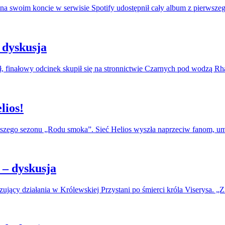
na swoim koncie w serwisie Spotify udostępnił cały album z pierwszeg
 dyskusja
, finałowy odcinek skupił się na stronnictwie Czarnych pod wodzą R
lios!
erwszego sezonu „Rodu smoka”. Sieć Helios wyszła naprzeciw fanom, u
– dyskusja
jący działania w Królewskiej Przystani po śmierci króla Viserysa. „Zi