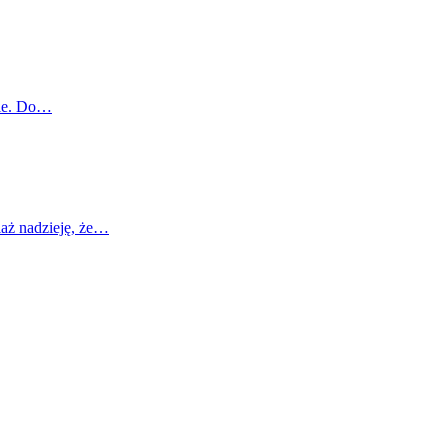
odle. Do…
iaż nadzieję, że…