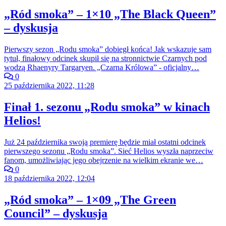
„Ród smoka” – 1×10 „The Black Queen”
– dyskusja
Pierwszy sezon „Rodu smoka” dobiegł końca! Jak wskazuje sam
tytuł, finałowy odcinek skupił się na stronnictwie Czarnych pod
wodzą Rhaenyry Targaryen. „Czarna Królowa” - oficjalny…
0
25 października 2022, 11:28
Finał 1. sezonu „Rodu smoka” w kinach
Helios!
Już 24 października swoją premierę będzie miał ostatni odcinek
pierwszego sezonu „Rodu smoka”. Sieć Helios wyszła naprzeciw
fanom, umożliwiając jego obejrzenie na wielkim ekranie we…
0
18 października 2022, 12:04
„Ród smoka” – 1×09 „The Green
Council” – dyskusja