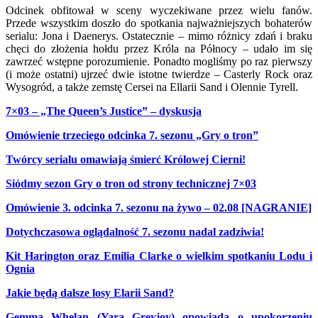
Odcinek obfitował w sceny wyczekiwane przez wielu fanów.
Przede wszystkim doszło do spotkania najważniejszych bohaterów
serialu: Jona i Daenerys. Ostatecznie – mimo różnicy zdań i braku
chęci do złożenia hołdu przez Króla na Północy – udało im się
zawrzeć wstępne porozumienie. Ponadto mogliśmy po raz pierwszy
(i może ostatni) ujrzeć dwie istotne twierdze – Casterly Rock oraz
Wysogród, a także zemstę Cersei na Ellarii Sand i Olennie Tyrell.
7×03 – „The Queen’s Justice” – dyskusja
Omówienie trzeciego odcinka 7. sezonu „Gry o tron”
Twórcy serialu omawiają śmierć Królowej Cierni!
Siódmy sezon Gry o tron od strony technicznej 7×03
Omówienie 3. odcinka 7. sezonu na żywo – 02.08 [NAGRANIE]
Dotychczasowa oglądalność 7. sezonu nadal zadziwia!
Kit Harington oraz Emilia Clarke o wielkim spotkaniu Lodu i
Ognia
Jakie będą dalsze losy Elarii Sand?
Gemma Whelan (Yara Greyjoy) opowiada o upokorzeniu