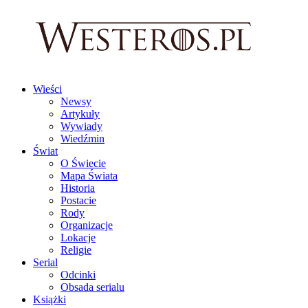
Wieści
Newsy
Artykuły
Wywiady
Wiedźmin
Świat
O Świecie
Mapa Świata
Historia
Postacie
Rody
Organizacje
Lokacje
Religie
Serial
Odcinki
Obsada serialu
Książki