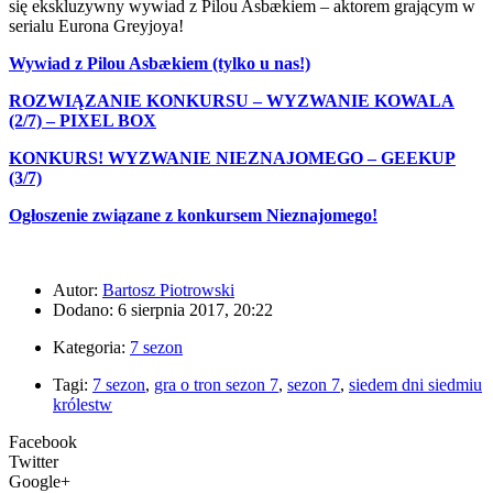
się ekskluzywny wywiad z Pilou Asbækiem – aktorem grającym w
serialu Eurona Greyjoya!
Wywiad z Pilou Asbækiem (tylko u nas!)
ROZWIĄZANIE KONKURSU – WYZWANIE KOWALA
(2/7) – PIXEL BOX
KONKURS! WYZWANIE NIEZNAJOMEGO – GEEKUP
(3/7)
Ogłoszenie związane z konkursem Nieznajomego!
Autor:
Bartosz Piotrowski
Dodano: 6 sierpnia 2017, 20:22
Kategoria:
7 sezon
Tagi:
7 sezon
,
gra o tron sezon 7
,
sezon 7
,
siedem dni siedmiu
królestw
Facebook
Twitter
Google+