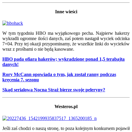
Inne wieści
W tym tygodniu HBO ma wyjątkowego pecha. Najpierw hakerzy
wykradli ogromne ilości danych, zaś potem nastąpił wyciek odcinka
7×04. Przy tej okazji przypominamy, że wszelkie linki do wycieków
wraz z prośbami o nie będą kasowane.
HBO pada ofiarą hakerów; wykradzione ponad 1,5 terabajta
danych!
Rory McCann opowiada o tym, jak został ranny podczas
kręcenia 7. sezonu
Skąd serialowa Nocna Straż bierze swoje peleryny?
Westeros.pl
Jeśli zaś chodzi o naszą stronę, to poza kolejnym konkursem pojawił