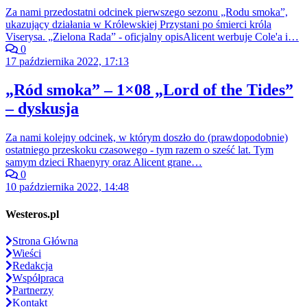
Za nami przedostatni odcinek pierwszego sezonu „Rodu smoka”,
ukazujący działania w Królewskiej Przystani po śmierci króla
Viserysa. „Zielona Rada” - oficjalny opisAlicent werbuje Cole'a i…
0
17 października 2022, 17:13
„Ród smoka” – 1×08 „Lord of the Tides”
– dyskusja
Za nami kolejny odcinek, w którym doszło do (prawdopodobnie)
ostatniego przeskoku czasowego - tym razem o sześć lat. Tym
samym dzieci Rhaenyry oraz Alicent grane…
0
10 października 2022, 14:48
Westeros.pl
Strona Główna
Wieści
Redakcja
Współpraca
Partnerzy
Kontakt