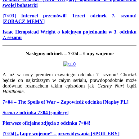
swojej bohaterki
[7×03] Internet przemówił! Trzeci odcinek 7. sezonu!
[ZOBACZ MEMY]
Isaac Hempstead Wright o kolejnym pojednaniu w 3. odcinku
7. sezonu
Następny odcinek – 7×04 – Łupy wojenne
A już w nocy premiera czwartego odcinka 7. sezonu! Chociaż
będzie on najkrótszym w całym serialu, prawdopodobnie może
dorównać rozmachem takim epizodom jak
Czarny Nurt
bądź
Hardhome.
7×04 – The Spoils of War – Zapowiedź odcinka [Napisy PL]
Scena z odcinka 7×04 [spoilery]
Pierwsze oficjalne zdjęcia z odcinka 7×04!
[7×04] „Łupy wojenne” – przewidywania [SPOILERY]